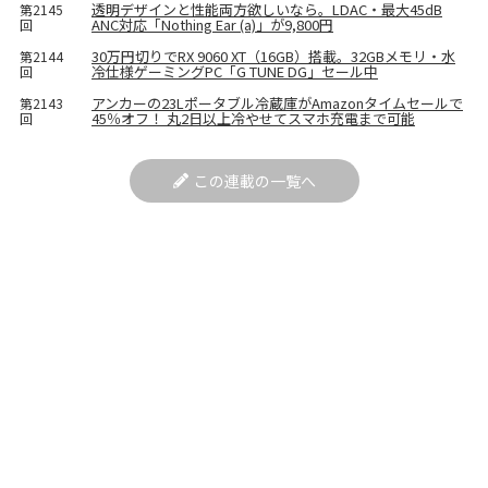
透明デザインと性能両方欲しいなら。LDAC・最大45dB
第2145
ANC対応「Nothing Ear (a)」が9,800円
回
30万円切りでRX 9060 XT（16GB）搭載。32GBメモリ・水
第2144
冷仕様ゲーミングPC「G TUNE DG」セール中
回
アンカーの23Lポータブル冷蔵庫がAmazonタイムセールで
第2143
45％オフ！ 丸2日以上冷やせてスマホ充電まで可能
回
この連載の一覧へ