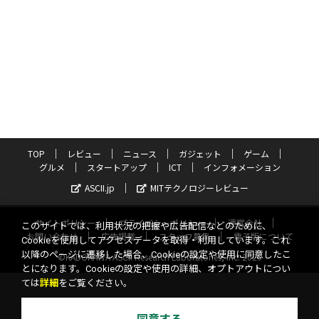
TOP
レビュー
ニュース
ガジェット
ゲーム
グルメ
スタートアップ
ICT
インフォメーション
ASCII.jp
MITテクノロジーレビュー
サイトポリシー
プライバシーポリシー
運営会社
このサイトでは、利用状況の把握や広告配信などのために、
お問い合わせ
広告掲載
スタッフ募集
電子版について
Cookieを使用してアクセスデータを取得・利用しています。これ
以降のページに遷移した場合、Cookieの設定や使用に同意したこ
©KADOKAWA ASCII Research Laboratories, Inc. 2026
とになります。Cookieの設定や使用の詳細、オプトアウトについ
ては
詳細
をご覧ください。