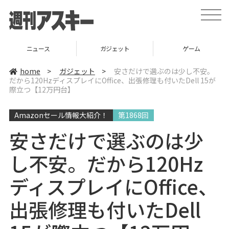
t
o
g
g
l
ニュース
ガジェット
ゲーム
e
n
a
home
>
ガジェット
>
安さだけで選ぶのは少し不安。
v
だから120HzディスプレイにOffice、出張修理も付いたDell 15が
i
際立つ【12万円台】
g
a
t
i
Amazonセール情報大紹介！
第1868回
o
n
安さだけで選ぶのは少
し不安。だから120Hz
ディスプレイにOffice、
出張修理も付いたDell