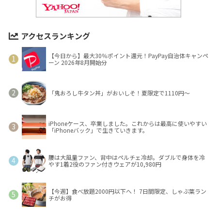
アクセスランキング
【今日から】最大30％ポイント還元！PayPay自治体キャンペ
ーン 2026年8月開始分
「鬼おろし牛タン丼」がおいしそ！夏限定で1110円～
iPhoneケース、卒業しました。これからは最高に使いやすい
「iPhoneバック」で生きていきます。
腰は大風量ファン、背中はペルチェ冷却。ダブルで身体を冷
やす1着2役のファン付きウェアが10,980円
【今週】食べ放題2000円以下へ！ 7日間限定、しゃぶ葉ラン
チがお得