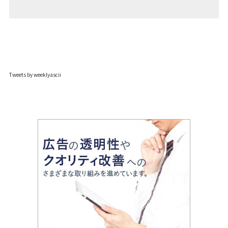
Tweets by weeklyascii