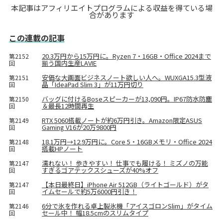
本記事はアフィリエイトプログラムによる収益を得ている場
合があります
この連載の記事
20.3万円から15万円に。Ryzen 7・16GB・Office 2024まで
第2152
揃う国内生産LAVIE
回
安価な大画面ビジネスノート欲しい人へ。WUXGA15.3型液
第2151
晶「IdeaPad Slim 3」が11万円切り
回
バッグに付けるBoseスピーカーが13,090円。IP67防水防塵
第2150
＆最長12時間再生
回
RTX 5060搭載ノートが約6万円引き。Amazon限定ASUS
第2149
Gaming V16が20万9800円
回
18.1万円→12.9万円に。Core 5・16GBメモリ・Office 2024
第2148
搭載HPノート
回
濡れない！ 歩きやすい！ 仕事でも履ける！ ミズノの万能
第2147
すぎるゴアテックスシューズが40%オフ
回
【本日最終日】iPhone Air 512GB（ライトゴールド）がタ
第2147
イムセールで約5万6000円引き！
回
6分で氷を作れる卓上製氷機「アイスゴロンSlim」がタイム
第2146
セール中！ 幅18.5cmのスリムタイプ
回