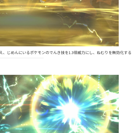
え、じめんにいるポケモンのでんき技を1.3倍威力にし、ねむりを無効化する