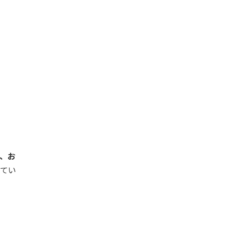
、お
てい