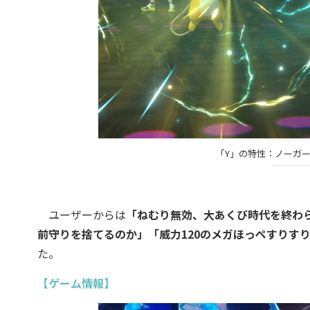
「Y」の特性：ノーガー
ユーザーからは
「ねむり無効、大あくび時代を終わ
前守りを捨てるのか」「威力120のメガほっぺすりす
た。
【ゲーム情報】