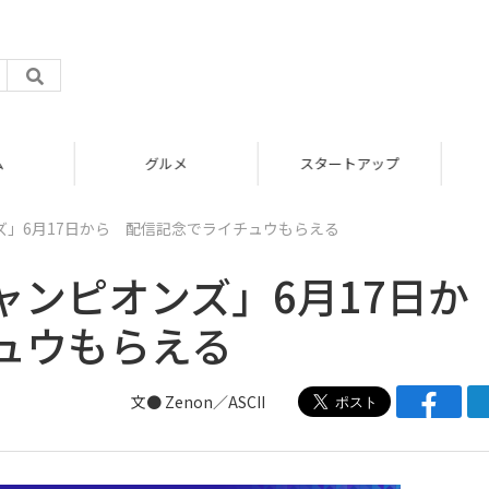
グルメ
スタートアップ
」6月17日から 配信記念でライチュウもらえる
ンピオンズ」6月17日か
ュウもらえる
文● Zenon／ASCII