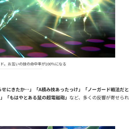
ド。お互いの技の命中率が100％になる
らせにきたか…」「A積み技あったっけ」「ノーガード戦法だと
り」「もはやとある鼠の超電磁砲」
など、多くの反響が寄せられ