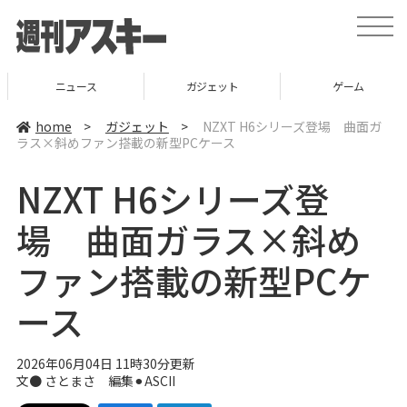
t
o
g
g
l
ニュース
ガジェット
ゲーム
e
n
a
home
>
ガジェット
>
NZXT H6シリーズ登場 曲面ガ
v
ラス×斜めファン搭載の新型PCケース
i
g
a
NZXT H6シリーズ登
t
i
o
場 曲面ガラス×斜め
n
ファン搭載の新型PCケ
ース
2026年06月04日 11時30分更新
文● さとまさ 編集⚫︎ASCII