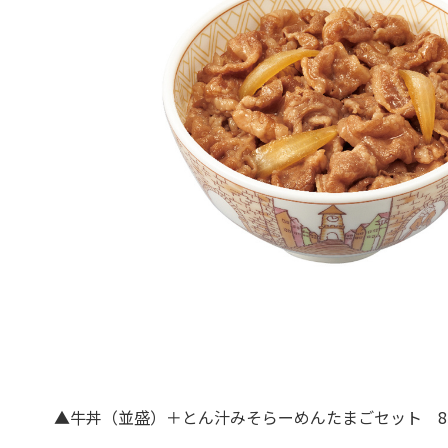
▲牛丼（並盛）＋とん汁みそらーめんたまごセット 8