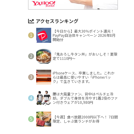
アクセスランキング
【今日から】最大30％ポイント還元！
PayPay自治体キャンペーン 2026年8月
開始分
「鬼おろし牛タン丼」がおいしそ！夏限
定で1110円～
iPhoneケース、卒業しました。これか
らは最高に使いやすい「iPhoneバッ
ク」で生きていきます。
腰は大風量ファン、背中はペルチェ冷
却。ダブルで身体を冷やす1着2役のファ
ン付きウェアが10,980円
【今週】食べ放題2000円以下へ！ 7日間
限定、しゃぶ葉ランチがお得