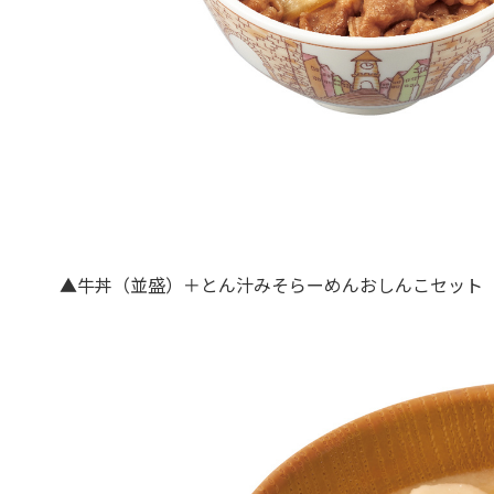
▲牛丼（並盛）＋とん汁みそらーめんおしんこセット 