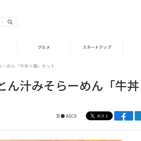
グルメ
スタートアップ
らーめん「牛丼×麺」セット
とん汁みそらーめん「牛丼
文● ASCII