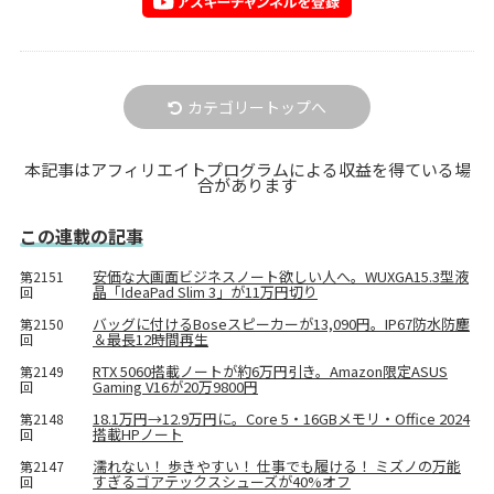
カテゴリートップへ
本記事はアフィリエイトプログラムによる収益を得ている場
合があります
この連載の記事
安価な大画面ビジネスノート欲しい人へ。WUXGA15.3型液
第2151
晶「IdeaPad Slim 3」が11万円切り
回
バッグに付けるBoseスピーカーが13,090円。IP67防水防塵
第2150
＆最長12時間再生
回
RTX 5060搭載ノートが約6万円引き。Amazon限定ASUS
第2149
Gaming V16が20万9800円
回
18.1万円→12.9万円に。Core 5・16GBメモリ・Office 2024
第2148
搭載HPノート
回
濡れない！ 歩きやすい！ 仕事でも履ける！ ミズノの万能
第2147
すぎるゴアテックスシューズが40%オフ
回