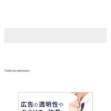
Tweets by weeklyascii