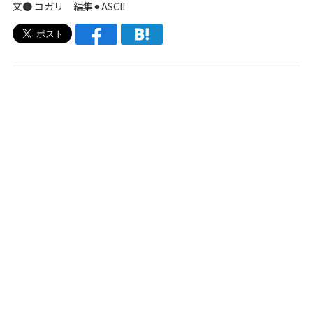
文● コガリ 編集⚫︎ASCII