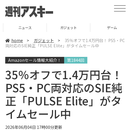
t
o
g
g
l
ニュース
ガジェット
ゲーム
e
n
a
home
>
ガジェット
>
35％オフで1.4万円台！ PS5・PC
v
両対応のSIE純正「PULSE Elite」がタイムセール中
i
g
a
Amazonセール情報大紹介！
第1844回
t
i
o
35％オフで1.4万円台！
n
PS5・PC両対応のSIE純
正「PULSE Elite」がタ
イムセール中
2026年06月04日 17時00分更新