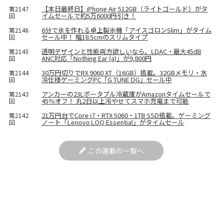
【本日最終日】iPhone Air 512GB（ライトゴールド）がタ
第2147
イムセールで約5万6000円引き！
回
6分で氷を作れる卓上製氷機「アイスゴロンSlim」がタイム
第2146
セール中！ 幅18.5cmのスリムタイプ
回
透明デザインと性能両方欲しいなら。LDAC・最大45dB
第2145
ANC対応「Nothing Ear (a)」が9,800円
回
30万円切りでRX 9060 XT（16GB）搭載。32GBメモリ・水
第2144
冷仕様ゲーミングPC「G TUNE DG」セール中
回
アンカーの23Lポータブル冷蔵庫がAmazonタイムセールで
第2143
45％オフ！ 丸2日以上冷やせてスマホ充電まで可能
回
21万円台でCore i7・RTX 5060・1TB SSD搭載。ゲーミング
第2142
ノート「Lenovo LOQ Essential」がタイムセール
回
この連載の一覧へ