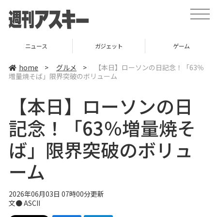
t
o
g
g
l
ニュース
ガジェット
ゲーム
e
n
a
home
>
グルメ
>
【本日】ローソンの日記念！「63％
v
増量焼そば」限界突破のボリューム
i
g
a
【本日】ローソンの日
t
i
o
記念！「63％増量焼そ
n
ば」限界突破のボリュ
ーム
2026年06月03日 07時00分更新
文● ASCII