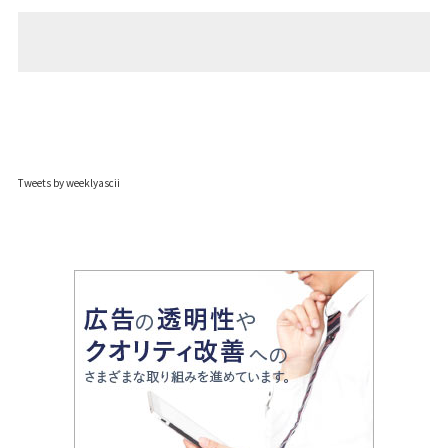
Tweets by weeklyascii