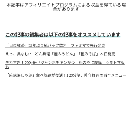
本記事はアフィリエイトプログラムによる収益を得ている場
合があります
この記事の編集者は以下の記事をオススメしています
「日東紅茶」25年ぶり紙パック飲料 ファミマで先行発売
えっ、具なし!? どん兵衛「極みうどん」「極みそば」本日発売
デカすぎ！200g級「ジャンボチキンかつ」松のやに爆誕 うまトマ版
も
「麻辣湯しゃぶ」食べ放題が復活！120分制、昨年好評の旨辛メニュー