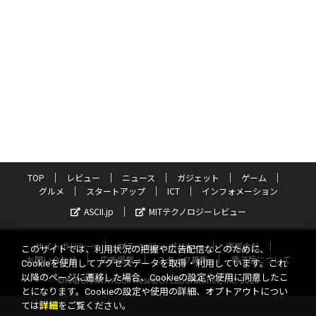
TOP
レビュー
ニュース
ガジェット
ゲーム
グルメ
スタートアップ
ICT
インフォメーション
ASCII.jp
MITテクノロジーレビュー
サイトポリシー
プライバシーポリシー
運営会社
このサイトでは、利用状況の把握や広告配信などのために、
お問い合わせ
広告掲載
スタッフ募集
電子版について
Cookieを使用してアクセスデータを取得・利用しています。これ
以降のページに遷移した場合、Cookieの設定や使用に同意したこ
©KADOKAWA ASCII Research Laboratories, Inc. 2026
とになります。Cookieの設定や使用の詳細、オプトアウトについ
ては
詳細
をご覧ください。