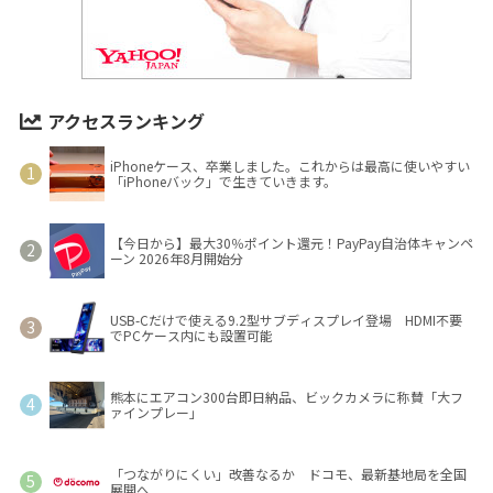
アクセスランキング
iPhoneケース、卒業しました。これからは最高に使いやすい
「iPhoneバック」で生きていきます。
【今日から】最大30％ポイント還元！PayPay自治体キャンペ
ーン 2026年8月開始分
USB-Cだけで使える9.2型サブディスプレイ登場 HDMI不要
でPCケース内にも設置可能
熊本にエアコン300台即日納品、ビックカメラに称賛「大フ
ァインプレー」
「つながりにくい」改善なるか ドコモ、最新基地局を全国
展開へ