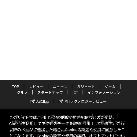
TOP
レビュー
ニュース
ガジェット
ゲーム
グルメ
スタートアップ
ICT
インフォメーション
ASCII.jp
MITテクノロジーレビュー
サイトポリシー
プライバシーポリシー
運営会社
このサイトでは、利用状況の把握や広告配信などのために、
お問い合わせ
広告掲載
スタッフ募集
電子版について
Cookieを使用してアクセスデータを取得・利用しています。これ
以降のページに遷移した場合、Cookieの設定や使用に同意したこ
©KADOKAWA ASCII Research Laboratories, Inc. 2026
とになります。Cookieの設定や使用の詳細、オプトアウトについ