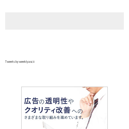
Tweets by weeklyascii