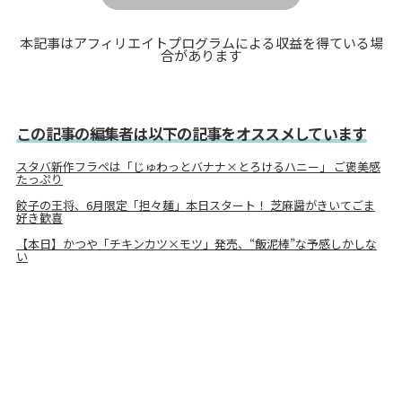
本記事はアフィリエイトプログラムによる収益を得ている場
合があります
この記事の編集者は以下の記事をオススメしています
スタバ新作フラペは「じゅわっとバナナ×とろけるハニー」 ご褒美感
たっぷり
餃子の王将、6月限定「担々麺」本日スタート！ 芝麻醤がきいてごま
好き歓喜
【本日】かつや「チキンカツ×モツ」発売、“飯泥棒”な予感しかしな
い