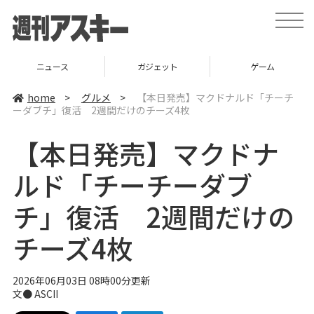
t
o
g
g
l
ニュース
ガジェット
ゲーム
e
n
a
home
>
グルメ
>
【本日発売】マクドナルド「チーチ
v
ーダブチ」復活 2週間だけのチーズ4枚
i
g
a
【本日発売】マクドナ
t
i
o
ルド「チーチーダブ
n
チ」復活 2週間だけの
チーズ4枚
2026年06月03日 08時00分更新
文● ASCII