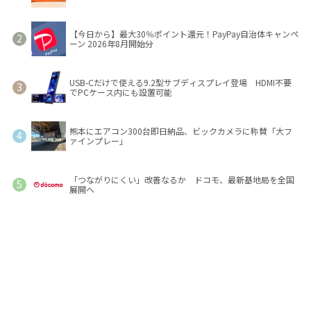
【今日から】最大30％ポイント還元！PayPay自治体キャンペ
ーン 2026年8月開始分
USB-Cだけで使える9.2型サブディスプレイ登場 HDMI不要
でPCケース内にも設置可能
熊本にエアコン300台即日納品、ビックカメラに称賛「大フ
ァインプレー」
「つながりにくい」改善なるか ドコモ、最新基地局を全国
展開へ