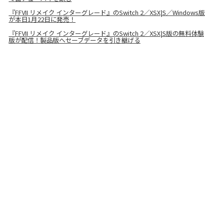
『FFVII リメイク インターグレード』のSwitch 2／XSX|S／Windows版
が本日1月22日に発売！
『FFVII リメイク インターグレード』のSwitch 2／XSX|S版の無料体験
版が配信！製品版へセーブデータを引き継げる