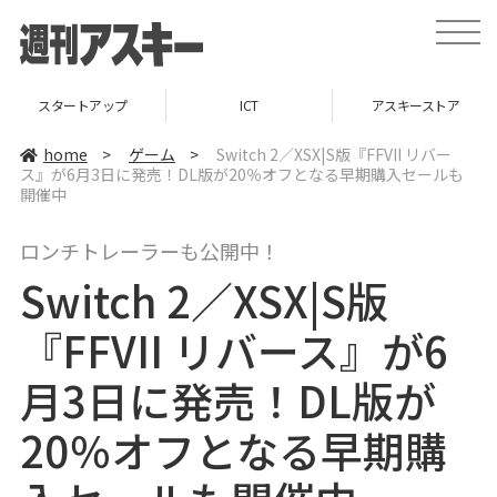
t
o
g
g
l
スタートアップ
ICT
アスキーストア
e
n
a
home
>
ゲーム
>
Switch 2／XSX|S版『FFVII リバー
v
ス』が6月3日に発売！DL版が20％オフとなる早期購入セールも
i
開催中
g
a
t
i
ロンチトレーラーも公開中！
o
n
Switch 2／XSX|S版
『FFVII リバース』が6
月3日に発売！DL版が
20％オフとなる早期購