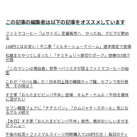
この記事の編集者は以下の記事をオススメしています
ファミマコーヒー「LLサイズ」定番販売へ やったね、グビグビ飲め
る
108円とはお安い！不二家「ミルキーシュークリーム」週末限定で登場
松屋またやってしまった！「チミチュリ×厚切りポーク」想像の3倍ク
セ強
「このマシンは僕自身」世界一バリスタが語るファミマコーヒーの秘
密
これが「サバル麺」だ！日本初上陸の韓国カップ麺、セブンで先行発
売 その味は？
すき家「おんたまビビンバ牛丼」登場 キムチ・ナムル・牛肉を豪快
に混ぜたい
セブン韓国フェアに「チヂミパン」「カムジャチーズボール」気にな
るグルメ続々
【本日】すき家「おんたまビビンバ牛丼」発売、絶対おいしいまぜま
ぜメニュー
午後の紅茶＋ファミマルスイーツ同時購入で100円引き！ 毎日のティ