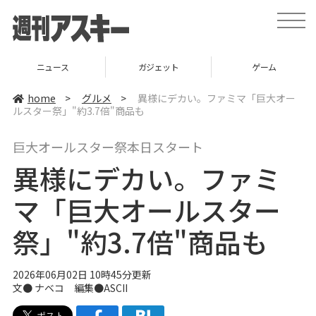
t
o
g
g
l
ニュース
ガジェット
ゲーム
e
n
a
home
>
グルメ
>
異様にデカい。ファミマ「巨大オー
v
ルスター祭」"約3.7倍"商品も
i
g
a
巨大オールスター祭本日スタート
t
i
異様にデカい。ファミ
o
n
マ「巨大オールスター
祭」"約3.7倍"商品も
2026年06月02日 10時45分更新
文●
ナベコ
編集●ASCII