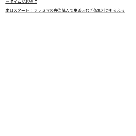
ータイムがお得に
本日スタート！ ファミマの弁当購入で生茶orむぎ茶無料券もらえる