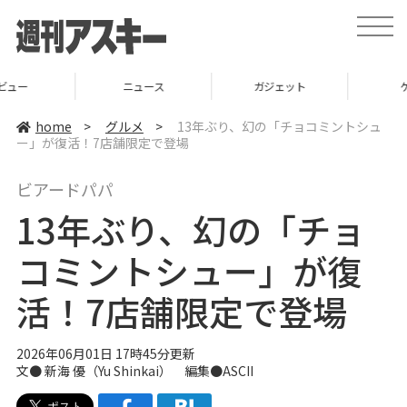
t
o
g
g
l
ニュース
ガジェット
ゲーム
e
n
a
home
>
グルメ
>
13年ぶり、幻の「チョコミントシュ
v
ー」が復活！7店舗限定で登場
i
g
a
ビアードパパ
t
i
13年ぶり、幻の「チョ
o
n
コミントシュー」が復
活！7店舗限定で登場
2026年06月01日 17時45分更新
文●
新海 優（Yu Shinkai）
編集●ASCII