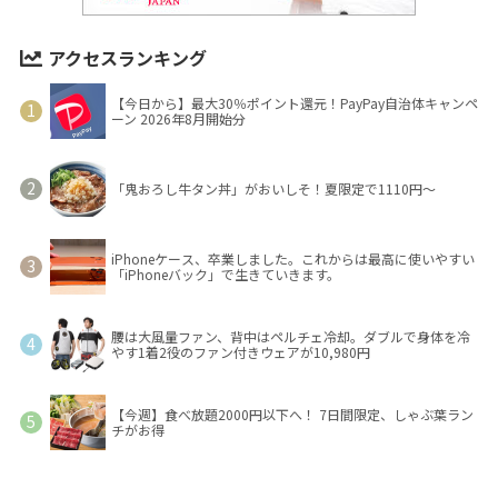
アクセスランキング
【今日から】最大30％ポイント還元！PayPay自治体キャンペ
ーン 2026年8月開始分
「鬼おろし牛タン丼」がおいしそ！夏限定で1110円～
iPhoneケース、卒業しました。これからは最高に使いやすい
「iPhoneバック」で生きていきます。
腰は大風量ファン、背中はペルチェ冷却。ダブルで身体を冷
やす1着2役のファン付きウェアが10,980円
【今週】食べ放題2000円以下へ！ 7日間限定、しゃぶ葉ラン
チがお得