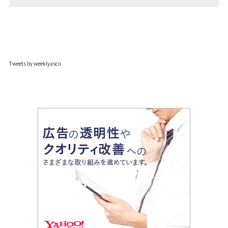
Tweets by weeklyascii