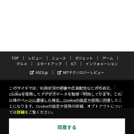
TOP
レビュー
ニュース
ガジェット
ゲーム
グルメ
スタートアップ
ICT
インフォメーション
ASCII.jp
MITテクノロジーレビュー
サイトポリシー
プライバシーポリシー
運営会社
このサイトでは、利用状況の把握や広告配信などのために、
お問い合わせ
広告掲載
スタッフ募集
電子版について
Cookieを使用してアクセスデータを取得・利用しています。これ
以降のページに遷移した場合、Cookieの設定や使用に同意したこ
©KADOKAWA ASCII Research Laboratories, Inc. 2026
とになります。Cookieの設定や使用の詳細、オプトアウトについ
ては
詳細
をご覧ください。
同意する