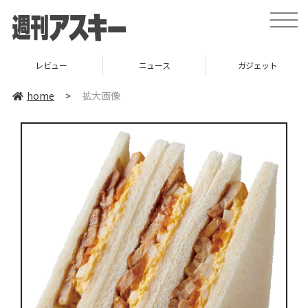
toggle
naviga
レビュー
ニュース
ガジェット
home
>
拡大画像