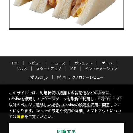
TOP
レビュー
ニュース
ガジェット
ゲーム
グルメ
スタートアップ
ICT
インフォメーション
ASCII.jp
MITテクノロジーレビュー
サイトポリシー
プライバシーポリシー
運営会社
このサイトでは、利用状況の把握や広告配信などのために、
お問い合わせ
広告掲載
スタッフ募集
電子版について
Cookieを使用してアクセスデータを取得・利用しています。これ
以降のページに遷移した場合、Cookieの設定や使用に同意したこ
©KADOKAWA ASCII Research Laboratories, Inc. 2026
とになります。Cookieの設定や使用の詳細、オプトアウトについ
ては
詳細
をご覧ください。
同意する