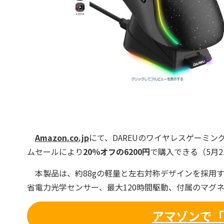
Amazon.co.jp
にて、DAREUのワイヤレスゲーミン
ムセールにより
20％オフの6200円
で購入できる（5月2
本製品は、約88gの軽量と左右対称デザインを採用する
省電力光学センサー、最大120時間駆動、付属のマグ
アマゾンで「D