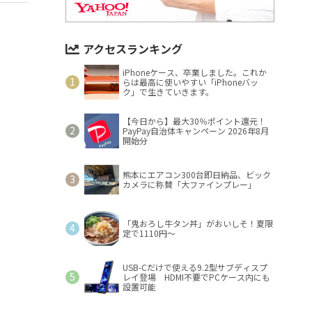
アクセスランキング
iPhoneケース、卒業しました。これか
らは最高に使いやすい「iPhoneバッ
ク」で生きていきます。
【今日から】最大30％ポイント還元！
PayPay自治体キャンペーン 2026年8月
開始分
熊本にエアコン300台即日納品、ビック
カメラに称賛「大ファインプレー」
「鬼おろし牛タン丼」がおいしそ！夏限
定で1110円～
USB-Cだけで使える9.2型サブディスプ
レイ登場 HDMI不要でPCケース内にも
設置可能