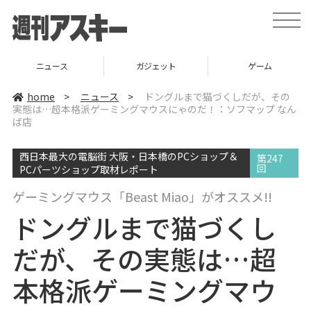
t
o
g
g
l
ニュース
ガジェット
ゲーム
e
n
a
home
>
ニュース
>
ドングルまで猫づくしだが、その
v
実態は…超本格派ゲーミングマウスにゃのだ！：ソフマップ なん
i
ば店
g
a
t
i
西日本最大の電脳街 大阪・日本橋のPCショップ＆
第247
o
回
PCパーツショップ取材レポート
n
ゲーミングマウス「Beast Miao」がオススメ!!
ドングルまで猫づくし
だが、その実態は…超
本格派ゲーミングマウ