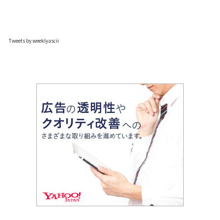
Tweets by weeklyascii