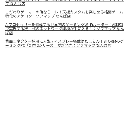
プ なんば店
こだわりゲーマーの俺ならコレ！天板カスタムも楽しめる格闘ゲーム
特化のアケコン：ソフマップ なんば店
AIプロセッサーを搭載する世界初のゲーミングWi-Fiルーター！AI制御
で実現する次世代のネットワーク環境が手に入る！：ソフマップ なん
ば店
背面コネクタ—採用に大型ディスプレー搭載はたまらん！STORMのゲ
ーミングPC「幻界2シリーズ」が新発売：ソフマップ なんば店