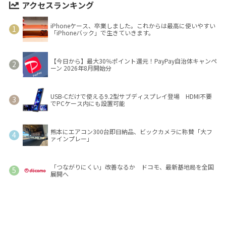
アクセスランキング
iPhoneケース、卒業しました。これからは最高に使いやすい
「iPhoneバック」で生きていきます。
【今日から】最大30％ポイント還元！PayPay自治体キャンペ
ーン 2026年8月開始分
USB-Cだけで使える9.2型サブディスプレイ登場 HDMI不要
でPCケース内にも設置可能
熊本にエアコン300台即日納品、ビックカメラに称賛「大フ
ァインプレー」
「つながりにくい」改善なるか ドコモ、最新基地局を全国
展開へ