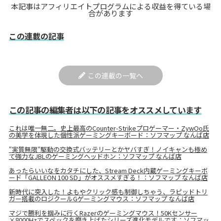
本記事はアフィリエイトプログラムによる収益を得ている場
合があります
この連載の記事
この連載の一覧へ
この記事の編集者は以下の記事をオススメしています
これは唯一無二。史上最高のCounter-Strikeプロゲーマー・ZywOo氏
の美学を体現した個性派ゲーミングキーボード：ソフマップ なんば店
“実質無限“駆動の交換式バッテリーとかヤバすぎ！ノイキャンも極め
て強力なJBLのゲーミングヘッドホン：ソフマップ なんば店
あったらいいなをカタチにした、Stream Deck内蔵ゲーミングキーボ
ード「GALLEON 100 SD」がオススメすぎる！：ソフマップ なんば店
新時代に突入した！よもやクリック感も制御しちゃう、ラピッドトリ
ガー搭載のロジクールGゲーミングマウス：ソフマップ なんば店
マジで勝利を掴みに行くRazerのゲーミングマウス！50Kセンサー
×8000Hzでスペックを磨き上げたシリーズ進化モデルです：ソフマッ