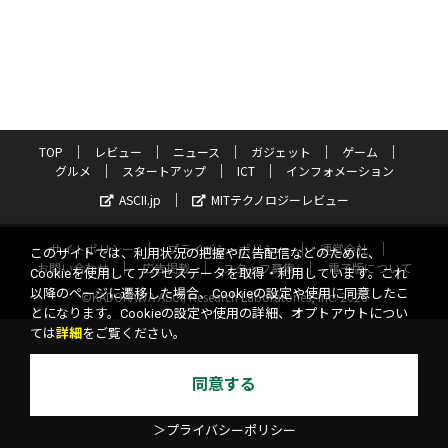
TOP
レビュー
ニュース
ガジェット
ゲーム
グルメ
スタートアップ
ICT
インフォメーション
ASCII.jp
MITテクノロジーレビュー
サイトポリシー
プライバシーポリシー
運営会社
このサイトでは、利用状況の把握や広告配信などのために、
お問い合わせ
広告掲載
スタッフ募集
電子版について
Cookieを使用してアクセスデータを取得・利用しています。これ
以降のページに遷移した場合、Cookieの設定や使用に同意したこ
©KADOKAWA ASCII Research Laboratories, Inc. 2026
とになります。Cookieの設定や使用の詳細、オプトアウトについ
ては
詳細
をご覧ください。
同意する
＞プライバシーポリシー