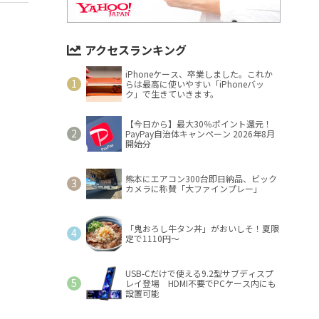
アクセスランキング
iPhoneケース、卒業しました。これか
らは最高に使いやすい「iPhoneバッ
ク」で生きていきます。
【今日から】最大30％ポイント還元！
PayPay自治体キャンペーン 2026年8月
開始分
熊本にエアコン300台即日納品、ビック
カメラに称賛「大ファインプレー」
「鬼おろし牛タン丼」がおいしそ！夏限
定で1110円～
USB-Cだけで使える9.2型サブディスプ
レイ登場 HDMI不要でPCケース内にも
設置可能