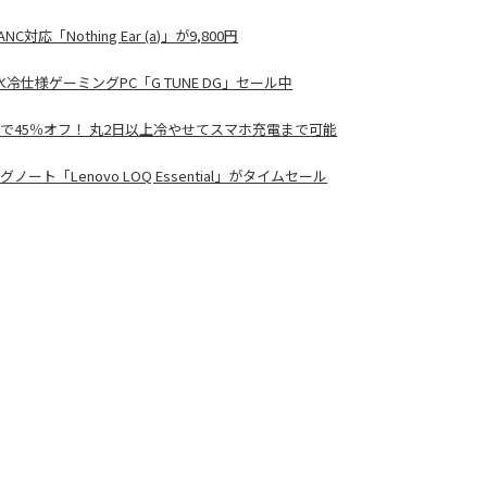
「Nothing Ear (a)」が9,800円
リ・水冷仕様ゲーミングPC「G TUNE DG」セール中
ルで45％オフ！ 丸2日以上冷やせてスマホ充電まで可能
ングノート「Lenovo LOQ Essential」がタイムセール