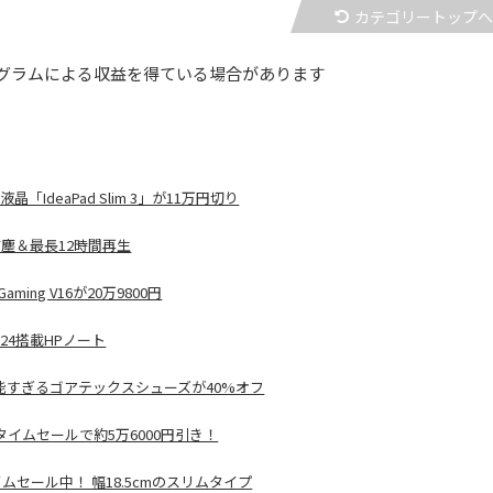
カテゴリートップ
グラムによる収益を得ている場合があります
IdeaPad Slim 3」が11万円切り
水防塵＆最長12時間再生
ming V16が20万9800円
2024搭載HPノート
能すぎるゴアテックスシューズが40%オフ
）がタイムセールで約5万6000円引き！
ムセール中！ 幅18.5cmのスリムタイプ