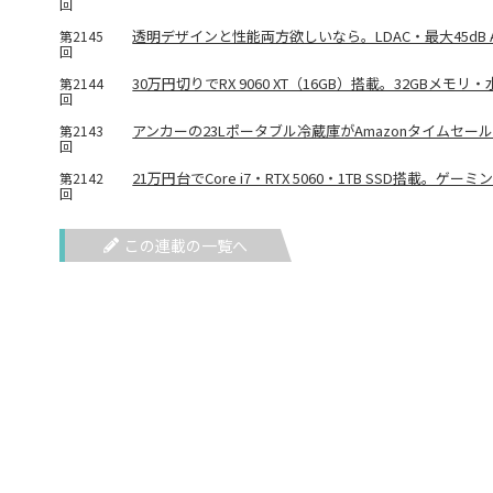
回
透明デザインと性能両方欲しいなら。LDAC・最大45dB ANC対応
第2145
回
30万円切りでRX 9060 XT（16GB）搭載。32GBメモ
第2144
回
アンカーの23Lポータブル冷蔵庫がAmazonタイムセー
第2143
回
21万円台でCore i7・RTX 5060・1TB SSD搭載。ゲーミ
第2142
回
この連載の一覧へ