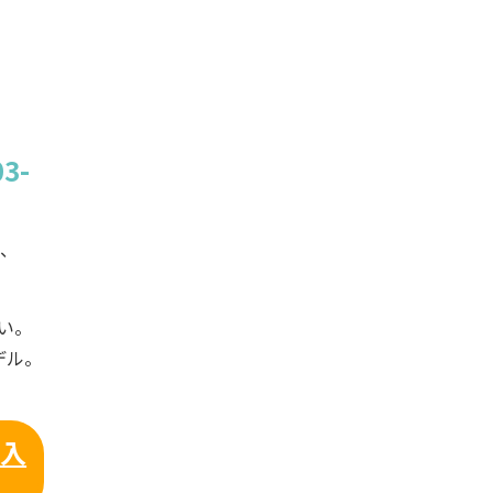
3-
ろ、
い。
デル。
を入