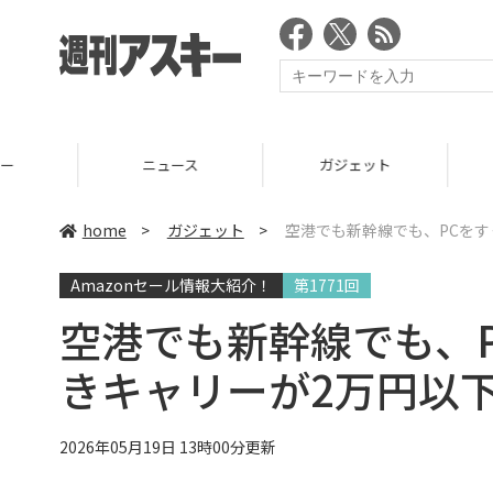
ニュース
ガジェット
ゲーム
home
>
ガジェット
>
空港でも新幹線でも、PCを
Amazonセール情報大紹介！
第1771回
空港でも新幹線でも、
きキャリーが2万円以
2026年05月19日 13時00分更新