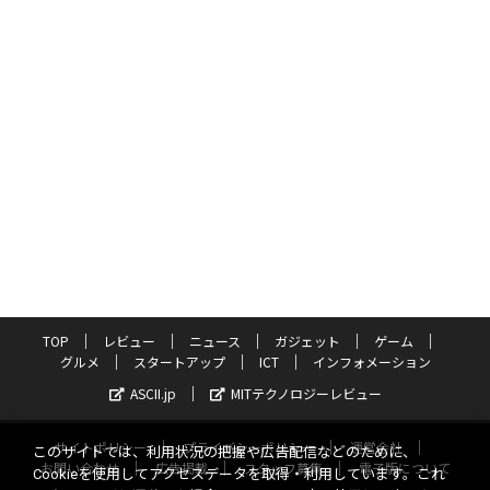
TOP
レビュー
ニュース
ガジェット
ゲーム
グルメ
スタートアップ
ICT
インフォメーション
ASCII.jp
MITテクノロジーレビュー
サイトポリシー
プライバシーポリシー
運営会社
このサイトでは、利用状況の把握や広告配信などのために、
お問い合わせ
広告掲載
スタッフ募集
電子版について
Cookieを使用してアクセスデータを取得・利用しています。これ