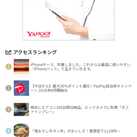
アクセスランキング
iPhoneケース、卒業しました。これからは最高に使いやすい
「iPhoneバック」で生きていきます。
【今日から】最大30％ポイント還元！PayPay自治体キャンペ
ーン 2026年8月開始分
熊本にエアコン300台即日納品、ビックカメラに称賛「大フ
ァインプレー」
「鬼おろし牛タン丼」がおいしそ！夏限定で1110円～