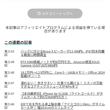
カテゴリートップへ
本記事はアフィリエイトプログラムによる収益を得ている場
合があります
この連載の記事
バッグに付けるBoseスピーカーが13,090円。IP67防水防塵
第2150
＆最長12時間再生
回
RTX 5060搭載ノートが約6万円引き。Amazon限定ASUS
第2149
Gaming V16が20万9800円
回
18.1万円→12.9万円に。Core 5・16GBメモリ・Office 2024
第2148
搭載HPノート
回
濡れない！ 歩きやすい！ 仕事でも履ける！ ミズノの万能
第2147
すぎるゴアテックスシューズが40%オフ
回
【本日最終日】iPhone Air 512GB（ライトゴールド）がタ
第2147
イムセールで約5万6000円引き！
回
6分で氷を作れる卓上製氷機「アイスゴロンSlim」がタイム
第2146
セール中！ 幅18.5cmのスリムタイプ
回