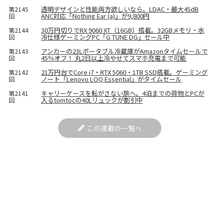
透明デザインと性能両方欲しいなら。LDAC・最大45dB
第2145
ANC対応「Nothing Ear (a)」が9,800円
回
30万円切りでRX 9060 XT（16GB）搭載。32GBメモリ・水
第2144
冷仕様ゲーミングPC「G TUNE DG」セール中
回
アンカーの23Lポータブル冷蔵庫がAmazonタイムセールで
第2143
45％オフ！ 丸2日以上冷やせてスマホ充電まで可能
回
21万円台でCore i7・RTX 5060・1TB SSD搭載。ゲーミング
第2142
ノート「Lenovo LOQ Essential」がタイムセール
回
キャリーケースを転がさない旅へ。4泊までの荷物とPCが
第2141
入るtomtocの40Lリュックが割引中
回
この連載の一覧へ