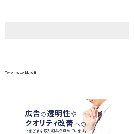
Tweets by weeklyascii