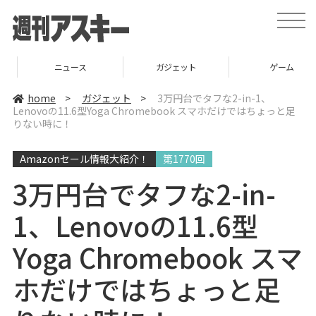
t
o
g
g
l
ニュース
ガジェット
ゲーム
e
n
a
home
>
ガジェット
>
3万円台でタフな2-in-1、
v
Lenovoの11.6型Yoga Chromebook スマホだけではちょっと足
i
りない時に！
g
a
t
i
Amazonセール情報大紹介！
第1770回
o
n
3万円台でタフな2-in-
1、Lenovoの11.6型
Yoga Chromebook スマ
ホだけではちょっと足