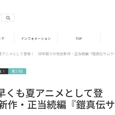
トア
インフォメーション
TOP
夏アニメとして登場！ 38年振りの完全新作・正当続編『鎧真伝サムラ
よ！
第17回
早くも夏アニメとして登
全新作・正当続編『鎧真伝