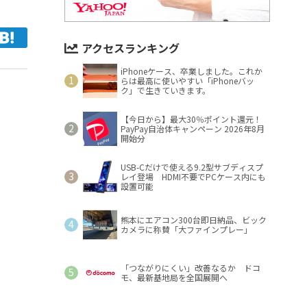
アクセスランキング
iPhoneケース、卒業しました。これか
らは最高に使いやすい「iPhoneバッ
ク」で生きていきます。
【今日から】最大30％ポイント還元！
PayPay自治体キャンペーン 2026年8月
開始分
USB-Cだけで使える9.2型サブディスプ
レイ登場 HDMI不要でPCケース内にも
設置可能
熊本にエアコン300台即日納品、ビック
カメラに称賛「大ファインプレー」
「つながりにくい」改善なるか ドコ
モ、最新基地局を全国展開へ