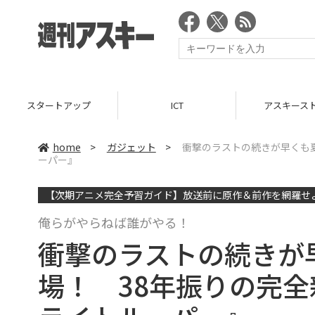
スタートアップ
ICT
アスキース
home
>
ガジェット
>
衝撃のラストの続きが早くも
ーパー』
【次期アニメ完全予習ガイド】放送前に原作＆前作を網羅せ
俺らがやらねば誰がやる！
衝撃のラストの続きが
場！ 38年振りの完