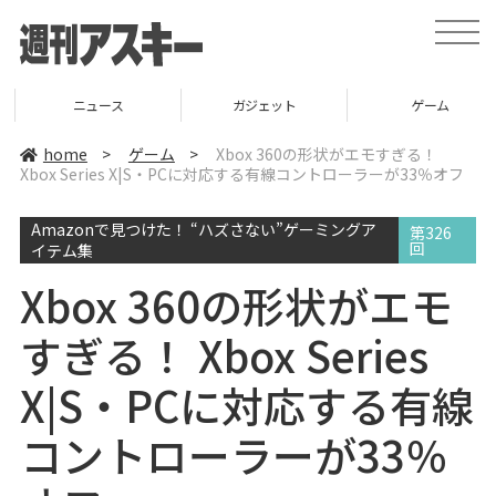
t
o
g
g
l
ニュース
ガジェット
ゲーム
e
n
a
home
>
ゲーム
>
Xbox 360の形状がエモすぎる！
v
Xbox Series X|S・PCに対応する有線コントローラーが33％オフ
i
g
a
Amazonで見つけた！ “ハズさない”ゲーミングア
t
第326
i
回
イテム集
o
n
Xbox 360の形状がエモ
すぎる！ Xbox Series
X|S・PCに対応する有線
コントローラーが33％