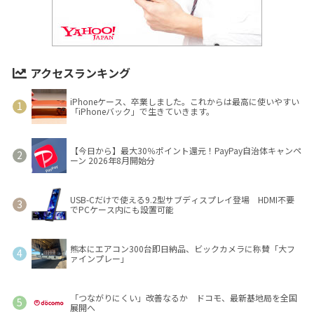
アクセスランキング
iPhoneケース、卒業しました。これからは最高に使いやすい
「iPhoneバック」で生きていきます。
【今日から】最大30％ポイント還元！PayPay自治体キャンペ
ーン 2026年8月開始分
USB-Cだけで使える9.2型サブディスプレイ登場 HDMI不要
でPCケース内にも設置可能
熊本にエアコン300台即日納品、ビックカメラに称賛「大フ
ァインプレー」
「つながりにくい」改善なるか ドコモ、最新基地局を全国
展開へ