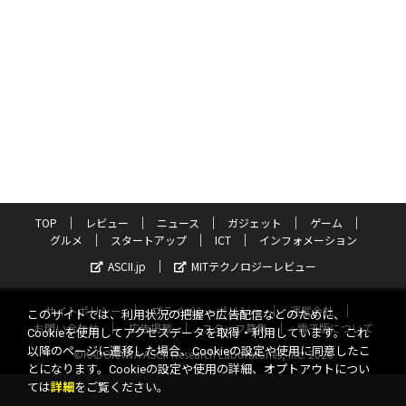
TOP
レビュー
ニュース
ガジェット
ゲーム
グルメ
スタートアップ
ICT
インフォメーション
ASCII.jp
MITテクノロジーレビュー
サイトポリシー
プライバシーポリシー
運営会社
このサイトでは、利用状況の把握や広告配信などのために、
お問い合わせ
広告掲載
スタッフ募集
電子版について
Cookieを使用してアクセスデータを取得・利用しています。これ
以降のページに遷移した場合、Cookieの設定や使用に同意したこ
©KADOKAWA ASCII Research Laboratories, Inc. 2026
とになります。Cookieの設定や使用の詳細、オプトアウトについ
ては
詳細
をご覧ください。