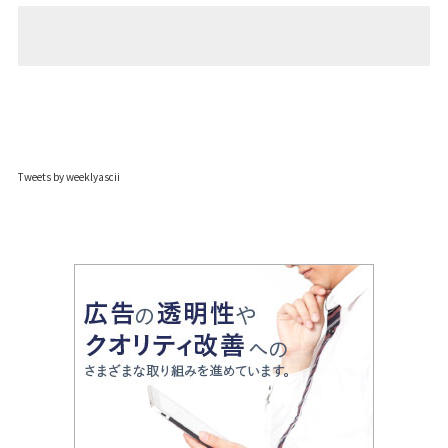
Tweets by weeklyascii