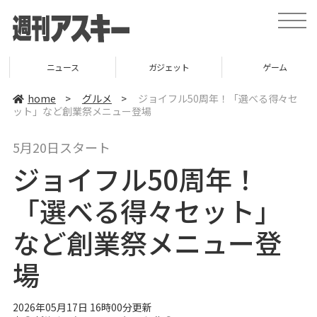
t
o
g
g
l
ニュース
ガジェット
ゲーム
e
n
a
home
>
グルメ
>
ジョイフル50周年！「選べる得々セ
v
ット」など創業祭メニュー登場
i
g
a
5月20日スタート
t
i
ジョイフル50周年！
o
n
「選べる得々セット」
など創業祭メニュー登
場
2026年05月17日 16時00分更新