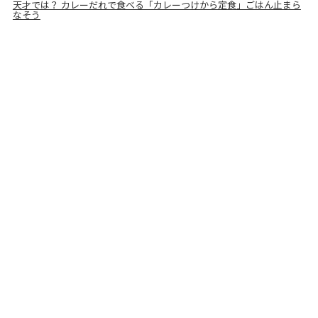
天才では？ カレーだれで食べる「カレーつけから定食」ごはん止まら
なそう