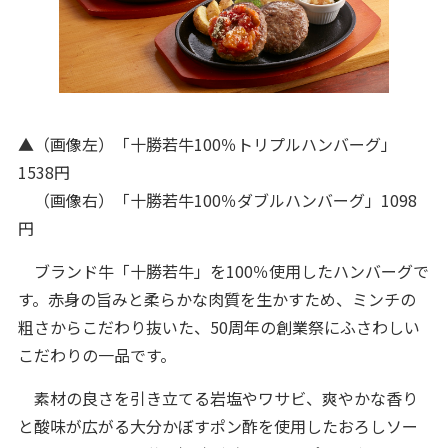
▲（画像左）「⼗勝若⽜100％トリプルハンバーグ」
1538円
（画像右）「⼗勝若⽜100％ダブルハンバーグ」1098
円
ブランド⽜「⼗勝若⽜」を100％使⽤したハンバーグで
す。赤身の旨みと柔らかな肉質を生かすため、ミンチの
粗さからこだわり抜いた、50周年の創業祭にふさわしい
こだわりの⼀品です。
素材の良さを引き⽴てる岩塩やワサビ、爽やかな⾹り
と酸味が広がる⼤分かぼすポン酢を使⽤したおろしソー