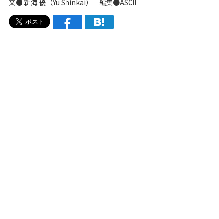
文●
新海 優（Yu Shinkai）
編集●ASCII