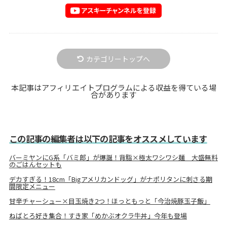
カテゴリートップへ
本記事はアフィリエイトプログラムによる収益を得ている場
合があります
この記事の編集者は以下の記事をオススメしています
バーミヤンにG系「バミ郎」が爆誕！背脂×極太ワシワシ麺 大盛無料
のごはんセットも
デカすぎる！18cm「Bigアメリカンドッグ」がナポリタンに刺さる期
間限定メニュー
甘辛チャーシュー×目玉焼き2つ！ほっともっと「今治焼豚玉子飯」
ねばとろ好き集合！すき家「めかぶオクラ牛丼」今年も登場