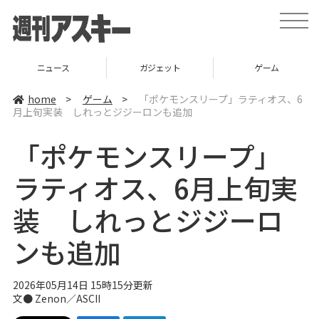
t
o
g
g
l
ニュース
ガジェット
ゲーム
e
n
a
home
>
ゲーム
>
「ポケモンスリープ」ラティオス、6
v
月上旬実装 しれっとジジーロンも追加
i
g
a
「ポケモンスリープ」
t
i
o
ラティオス、6月上旬実
n
装 しれっとジジーロ
ンも追加
2026年05月14日 15時15分更新
文● Zenon／ASCII