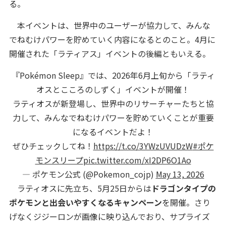
る。
本イベントは、世界中のユーザーが協力して、みんな
でねむけパワーを貯めていく内容になるとのこと。4月に
開催された「ラティアス」イベントの後編ともいえる。
『Pokémon Sleep』では、2026年6月上旬から「ラティ
オスとこころのしずく」イベントが開催！
ラティオスが新登場し、世界中のリサーチャーたちと協
力して、みんなでねむけパワーを貯めていくことが重要
になるイベントだよ！
ぜひチェックしてね！
https://t.co/3YWzUVUDzW
#ポケ
モンスリープ
pic.twitter.com/xI2DP6O1Ao
— ポケモン公式 (@Pokemon_cojp)
May 13, 2026
ラティオスに先立ち、5月25日からは
ドラゴンタイプの
ポケモンと出会いやすくなるキャンペーン
を開催。さり
げなくジジーロンが画像に映り込んでおり、サプライズ