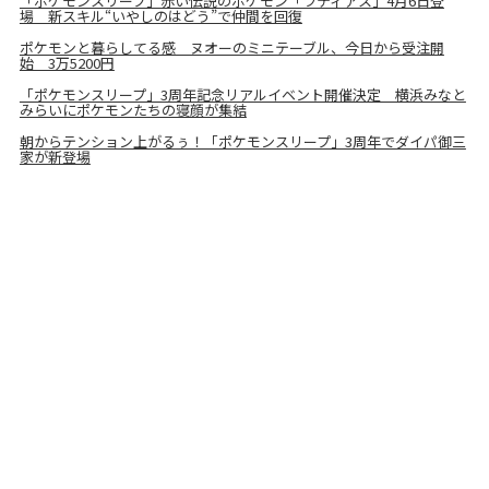
「ポケモンスリープ」赤い伝説のポケモン「ラティアス」4月6日登
場 新スキル“いやしのはどう”で仲間を回復
ポケモンと暮らしてる感 ヌオーのミニテーブル、今日から受注開
始 3万5200円
「ポケモンスリープ」3周年記念リアルイベント開催決定 横浜みなと
みらいにポケモンたちの寝顔が集結
朝からテンション上がるぅ！「ポケモンスリープ」3周年でダイパ御三
家が新登場