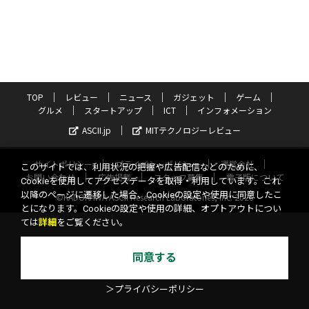
TOP
レビュー
ニュース
ガジェット
ゲーム
グルメ
スタートアップ
ICT
インフォメーション
ASCII.jp
MITテクノロジーレビュー
サイトポリシー
プライバシーポリシー
運営会社
このサイトでは、利用状況の把握や広告配信などのために、
お問い合わせ
広告掲載
スタッフ募集
電子版について
Cookieを使用してアクセスデータを取得・利用しています。これ
以降のページに遷移した場合、Cookieの設定や使用に同意したこ
©KADOKAWA ASCII Research Laboratories, Inc. 2026
とになります。Cookieの設定や使用の詳細、オプトアウトについ
ては
詳細
をご覧ください。
同意する
＞プライバシーポリシー