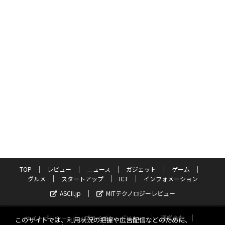
TOP
レビュー
ニュース
ガジェット
ゲーム
グルメ
スタートアップ
ICT
インフォメーション
ASCII.jp
MITテクノロジーレビュー
サイトポリシー
プライバシーポリシー
運営会社
このサイトでは、利用状況の把握や広告配信などのために、