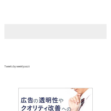
Tweets by weeklyascii