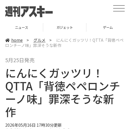
t
o
g
g
l
ニュース
ガジェット
ゲーム
e
n
a
home
>
グルメ
>
にんにくガッツリ！QTTA「背徳ペペ
v
ロンチーノ味」罪深そうな新作
i
g
a
5月25日発売
t
i
にんにくガッツリ！
o
n
QTTA「背徳ペペロンチ
ーノ味」罪深そうな新
作
2026年05月16日 17時30分更新