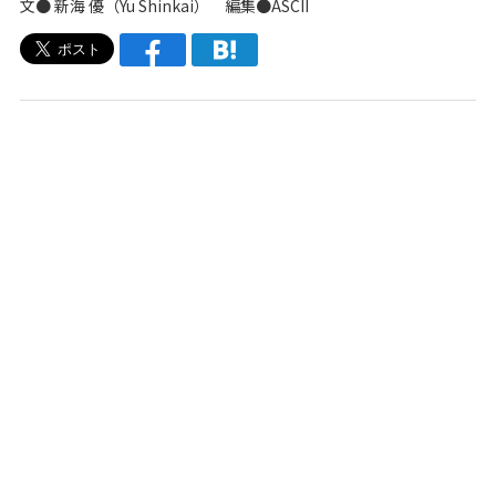
文●
新海 優（Yu Shinkai）
編集●ASCII