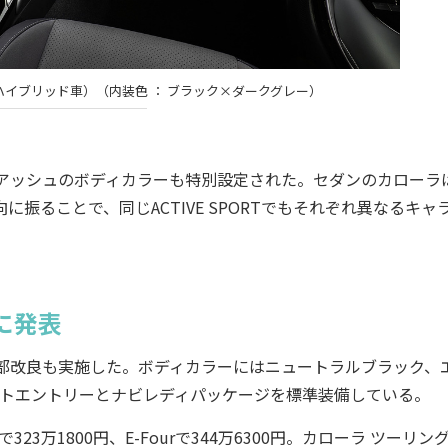
RT（ハイブリッド車）（内装色 ： ブラック×ダークグレー）
アッシュのボディカラーも特別設定された。セダンのカローラ
振ることで、同じACTIVE SPORTでもそれぞれ異なるキャ
に発表
部改良も実施した。ボディカラーにはニュートラルブラック、
ートエントリーとナビレディパッケージを標準装備している。
323万1800円、E-Fourで344万6300円。カローラ ツーリン