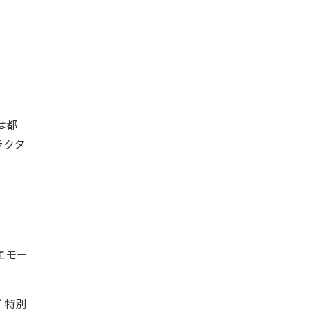
は都
ラクタ
エモー
グ 特別