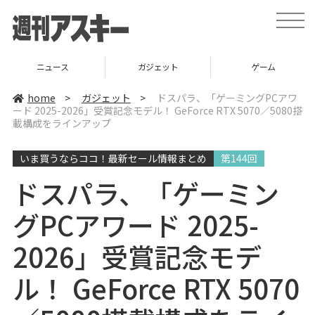
t
o
g
g
l
ニュース
ガジェット
ゲーム
e
n
a
home
>
ガジェット
>
ドスパラ、「ゲーミングPCアワ
v
ード 2025-2026」受賞記念モデル！ GeForce RTX 5070／5080搭
i
載構成をラインアップ
g
a
t
i
いま買うならココ！最新セール情報まとめ
第144回
o
n
ドスパラ、「ゲーミン
グPCアワード 2025-
2026」受賞記念モデ
ル！ GeForce RTX 5070