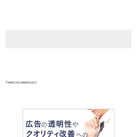
Tweets by weeklyascii