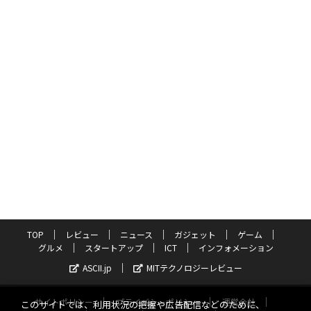
TOP
レビュー
ニュース
ガジェット
ゲーム
グルメ
スタートアップ
ICT
インフォメーション
ASCII.jp
MITテクノロジーレビュー
サイトポリシー
プライバシーポリシー
運営会社
このサイトでは、利用状況の把握や広告配信などのために、