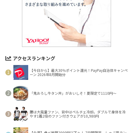
アクセスランキング
【今日から】最大30％ポイント還元！PayPay自治体キャンペ
ーン 2026年8月開始分
「鬼おろし牛タン丼」がおいしそ！夏限定で1110円～
腰は大風量ファン、背中はペルチェ冷却。ダブルで身体を冷
やす1着2役のファン付きウェアが10,980円
【今週】食べ放題2000円以下へ！ 7日間限定、しゃぶ葉ラン