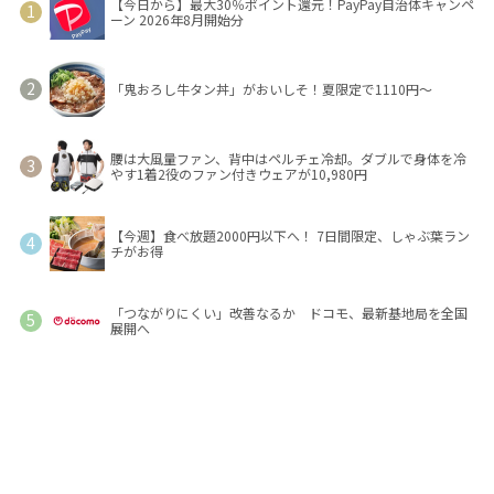
【今日から】最大30％ポイント還元！PayPay自治体キャンペ
ーン 2026年8月開始分
「鬼おろし牛タン丼」がおいしそ！夏限定で1110円～
腰は大風量ファン、背中はペルチェ冷却。ダブルで身体を冷
やす1着2役のファン付きウェアが10,980円
【今週】食べ放題2000円以下へ！ 7日間限定、しゃぶ葉ラン
チがお得
「つながりにくい」改善なるか ドコモ、最新基地局を全国
展開へ