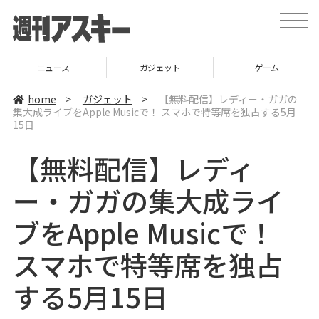
t
o
g
g
l
ニュース
ガジェット
ゲーム
e
n
a
home
>
ガジェット
>
【無料配信】レディー・ガガの
v
集大成ライブをApple Musicで！ スマホで特等席を独占する5月
i
15日
g
a
t
【無料配信】レディ
i
o
n
ー・ガガの集大成ライ
ブをApple Musicで！
スマホで特等席を独占
する5月15日