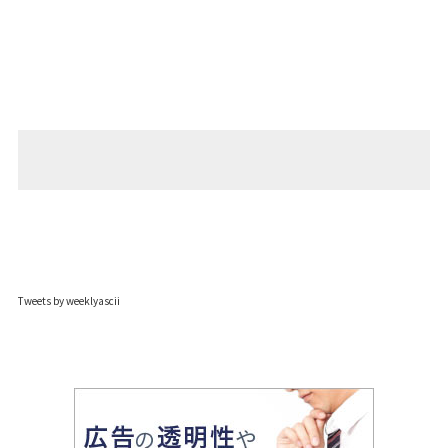
Tweets by weeklyascii