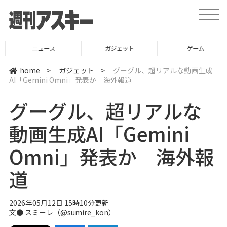
t
o
g
g
l
ニュース
ガジェット
ゲーム
e
n
a
home
>
ガジェット
>
グーグル、超リアルな動画生成
v
AI「Gemini Omni」発表か 海外報道
i
g
a
グーグル、超リアルな
t
i
o
動画生成AI「Gemini
n
Omni」発表か 海外報
道
2026年05月12日 15時10分更新
文● スミーレ（@sumire_kon）