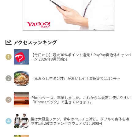
アクセスランキング
【今日から】最大30％ポイント還元！PayPay自治体キャンペ
ーン 2026年8月開始分
「鬼おろし牛タン丼」がおいしそ！夏限定で1110円～
iPhoneケース、卒業しました。これからは最高に使いやすい
「iPhoneバック」で生きていきます。
腰は大風量ファン、背中はペルチェ冷却。ダブルで身体を冷
やす1着2役のファン付きウェアが10,980円