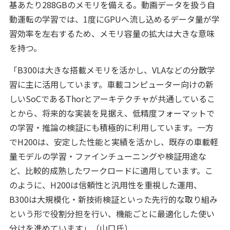
基あたり288GBのメモリを備える。動画データを扱う自
動運転の学習では、1度にGPUへ流し込めるデータ量が学
習効率を左右するため、メモリ容量の拡大は大きな意味
を持つ。
「B300は大きな搭載メモリを活かし、VLAなどの分散学
習に主に活用しています。車載コンピューター向けの新
しいSoCであるThorとアーキテクチャが共通しているこ
とから、将来的な実装を見据え、低精度フォーマットで
の学習・推論の検証にも積極的に利用しています。一方
でH200は、安定した性能と実績を活かし、既存の車載軽
量モデルの学習・ファインチューニングや検証用途な
ど、比較的成熟したワークロードに適用しています。こ
のように、H200は信頼性と汎用性を重視した運用、
B300は大規模化・新技術検証といった先行的な取り組み
という形で役割分担を行い、機能ごとに最適化した使い
分けを進めています」（山口氏）