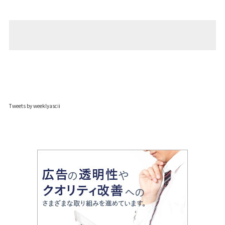
Tweets by weeklyascii