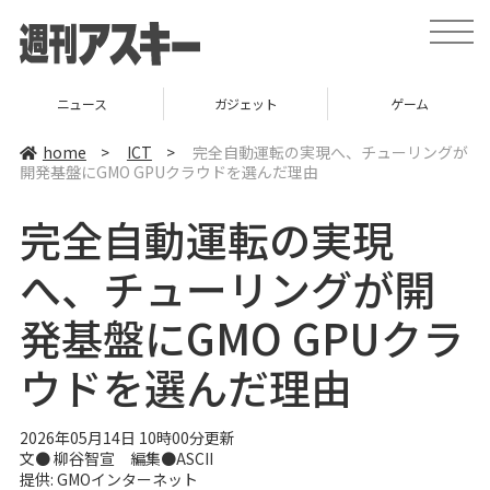
t
o
g
g
l
ニュース
ガジェット
ゲーム
e
n
a
home
>
ICT
>
完全自動運転の実現へ、チューリングが
v
開発基盤にGMO GPUクラウドを選んだ理由
i
g
a
完全自動運転の実現
t
i
o
へ、チューリングが開
n
発基盤にGMO GPUクラ
ウドを選んだ理由
2026年05月14日 10時00分更新
文● 柳谷智宣 編集●ASCII
提供: GMOインターネット