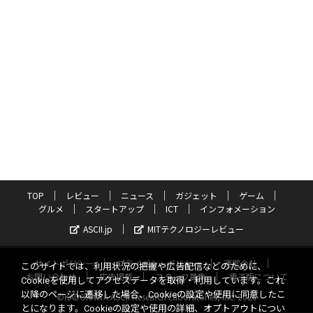
TOP
レビュー
ニュース
ガジェット
ゲーム
グルメ
スタートアップ
ICT
インフォメーション
ASCII.jp
MITテクノロジーレビュー
サイトポリシー
プライバシーポリシー
運営会社
このサイトでは、利用状況の把握や広告配信などのために、
お問い合わせ
広告掲載
スタッフ募集
電子版について
Cookieを使用してアクセスデータを取得・利用しています。これ
以降のページに遷移した場合、Cookieの設定や使用に同意したこ
©KADOKAWA ASCII Research Laboratories, Inc. 2026
とになります。Cookieの設定や使用の詳細、オプトアウトについ