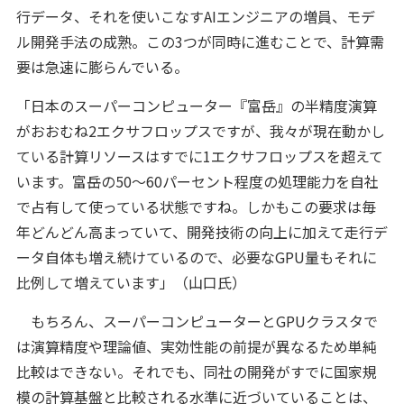
行データ、それを使いこなすAIエンジニアの増員、モデ
ル開発手法の成熟。この3つが同時に進むことで、計算需
要は急速に膨らんでいる。
「日本のスーパーコンピューター『富岳』の半精度演算
がおおむね2エクサフロップスですが、我々が現在動かし
ている計算リソースはすでに1エクサフロップスを超えて
います。富岳の50〜60パーセント程度の処理能力を自社
で占有して使っている状態ですね。しかもこの要求は毎
年どんどん高まっていて、開発技術の向上に加えて走行デ
ータ自体も増え続けているので、必要なGPU量もそれに
比例して増えています」（山口氏）
もちろん、スーパーコンピューターとGPUクラスタで
は演算精度や理論値、実効性能の前提が異なるため単純
比較はできない。それでも、同社の開発がすでに国家規
模の計算基盤と比較される水準に近づいていることは、