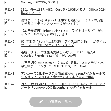
Gaming V16が20万9800円
回
18.1万円→12.9万円に。Core 5・16GBメモリ・Office 2024
第2148
搭載HPノート
回
濡れない！ 歩きやすい！ 仕事でも履ける！ ミズノの万能
第2147
すぎるゴアテックスシューズが40%オフ
回
【本日最終日】iPhone Air 512GB（ライトゴールド）がタ
第2147
イムセールで約5万6000円引き！
回
6分で氷を作れる卓上製氷機「アイスゴロンSlim」がタイム
第2146
セール中！ 幅18.5cmのスリムタイプ
回
透明デザインと性能両方欲しいなら。LDAC・最大45dB
第2145
ANC対応「Nothing Ear (a)」が9,800円
回
30万円切りでRX 9060 XT（16GB）搭載。32GBメモリ・水
第2144
冷仕様ゲーミングPC「G TUNE DG」セール中
回
アンカーの23Lポータブル冷蔵庫がAmazonタイムセールで
第2143
45％オフ！ 丸2日以上冷やせてスマホ充電まで可能
回
21万円台でCore i7・RTX 5060・1TB SSD搭載。ゲーミング
第2142
ノート「Lenovo LOQ Essential」がタイムセール
回
この連載の一覧へ