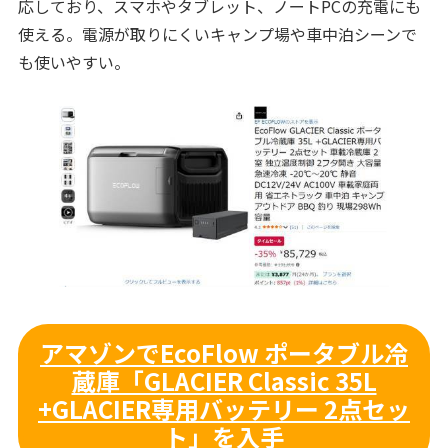
応しており、スマホやタブレット、ノートPCの充電にも
使える。電源が取りにくいキャンプ場や車中泊シーンで
も使いやすい。
アマゾンでEcoFlow ポータブル冷
蔵庫「GLACIER Classic 35L
+GLACIER専用バッテリー 2点セッ
ト」を入手