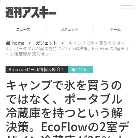
t
o
g
g
l
ニュース
ガジェット
ゲーム
e
n
a
home
>
ガジェット
>
キャンプで氷を買うのではな
v
く、ポータブル冷蔵庫を持つという解決策。EcoFlowの2室デザ
i
イン冷蔵庫が35％オフ
g
a
t
i
Amazonセール情報大紹介！
第1743回
o
n
キャンプで氷を買うの
ではなく、ポータブル
冷蔵庫を持つという解
決策。EcoFlowの2室デ