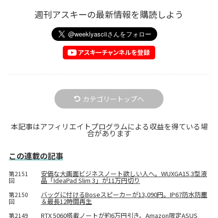
週刊アスキーの最新情報を購読しよう
カテゴリートップへ
本記事はアフィリエイトプログラムによる収益を得ている場
合があります
この連載の記事
安価な大画面ビジネスノート欲しい人へ。WUXGA15.3型液
第2151
晶「IdeaPad Slim 3」が11万円切り
回
バッグに付けるBoseスピーカーが13,090円。IP67防水防塵
第2150
＆最長12時間再生
回
RTX 5060搭載ノートが約6万円引き。Amazon限定ASUS
第2149