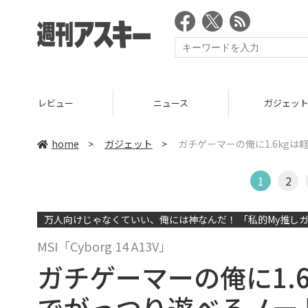
ニュース
ガジェット
ゲーム
home
>
ガジェット
>
ガチゲーマーの俺に1.6kgは
1
2
万人向けじゃなくていい、俺には神なんだ！ 「私的My推しガ
MSI「Cyborg 14 A13V」
ガチゲーマーの俺に1.6k
でがっつり遊べるノー