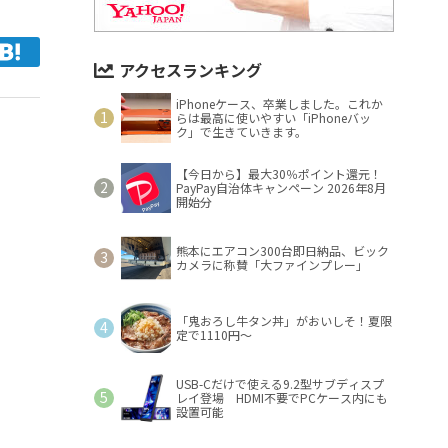
アクセスランキング
iPhoneケース、卒業しました。これか
らは最高に使いやすい「iPhoneバッ
ク」で生きていきます。
【今日から】最大30％ポイント還元！
PayPay自治体キャンペーン 2026年8月
開始分
熊本にエアコン300台即日納品、ビック
カメラに称賛「大ファインプレー」
「鬼おろし牛タン丼」がおいしそ！夏限
定で1110円～
USB-Cだけで使える9.2型サブディスプ
レイ登場 HDMI不要でPCケース内にも
設置可能