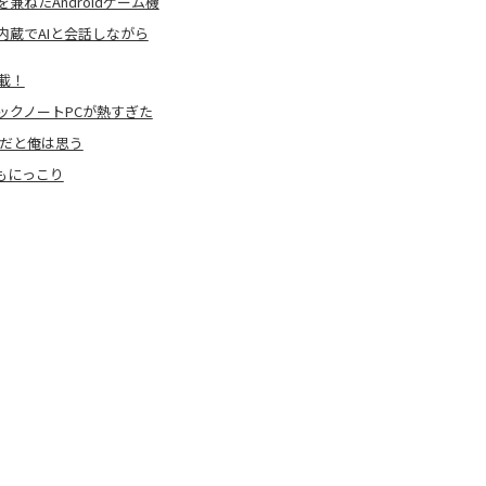
ねたAndroidゲーム機
蔵でAIと会話しながら
搭載！
ックノートPCが熱すぎた
台だと俺は思う
ーもにっこり