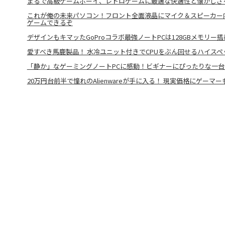
まるで高級ゲームボーイ、レトロゲームに最適な快適性と懐かしさを兼
これが俺の未来パソコン！フロント全面液晶にマイク＆スピーカー内
ゲームできるぞ
デザインもキマッたGoProコラボ最強ノートPCは128GBメモリー
愛すべき馬鹿製品！ 水冷ユニット付きでCPUをぶん回せるハイスペ
「静か」なゲーミングノートPCに感動！ビギナーにぴったりな一
20万円台前半で憧れのAlienwareが手に入る！ 現実価格にゲーマ