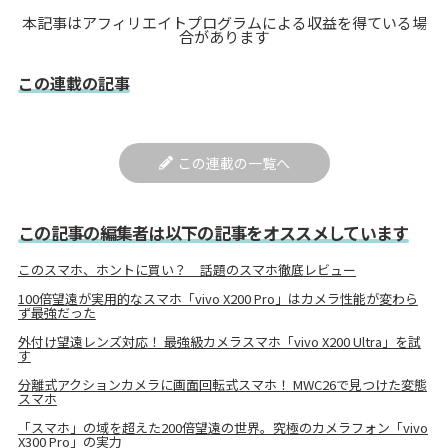
本記事はアフィリエイトプログラムによる収益を得ている場
合があります
この連載の記事
この連載の一覧へ
この記事の編集者は以下の記事をオススメしています
このスマホ、ホントに買い？ 話題のスマホ徹底レビュー
100倍望遠が実用的なスマホ「vivo X200 Pro」はカメラ性能が変わら
ず最強だった
外付け望遠レンズ対応！ 最強級カメラスマホ「vivo X200 Ultra」を試
す
分離式アクションカメラに画面回転式スマホ！ MWC26で見つけた変態
スマホ
「スマホ」の域を超えた200倍望遠の世界。究極のカメラフォン「vivo
X300 Pro」の実力