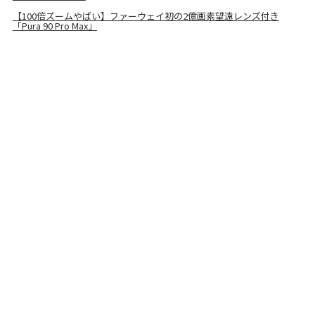
【100倍ズームやばい】ファーウェイ初の2億画素望遠レンズ付き
「Pura 90 Pro Max」