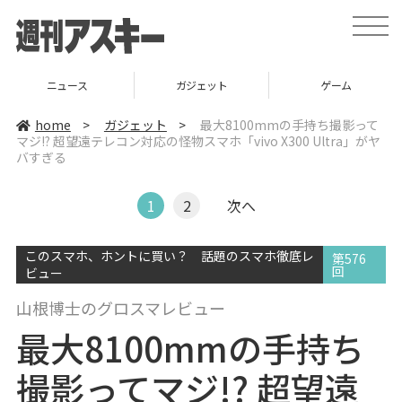
t
o
g
g
l
ニュース
ガジェット
ゲーム
e
n
a
home
>
ガジェット
>
最大8100mmの手持ち撮影って
v
マジ!? 超望遠テレコン対応の怪物スマホ「vivo X300 Ultra」がヤ
i
バすぎる
g
a
t
i
1
2
次へ
o
n
このスマホ、ホントに買い？ 話題のスマホ徹底レ
第576
回
ビュー
山根博士のグロスマレビュー
最大8100mmの手持ち
撮影ってマジ!? 超望遠