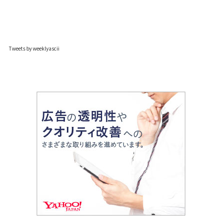
Tweets by weeklyascii