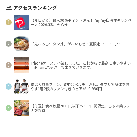
アクセスランキング
【今日から】最大30％ポイント還元！PayPay自治体キャンペ
ーン 2026年8月開始分
「鬼おろし牛タン丼」がおいしそ！夏限定で1110円～
iPhoneケース、卒業しました。これからは最高に使いやすい
「iPhoneバック」で生きていきます。
腰は大風量ファン、背中はペルチェ冷却。ダブルで身体を冷
やす1着2役のファン付きウェアが10,980円
【今週】食べ放題2000円以下へ！ 7日間限定、しゃぶ葉ラン
チがお得