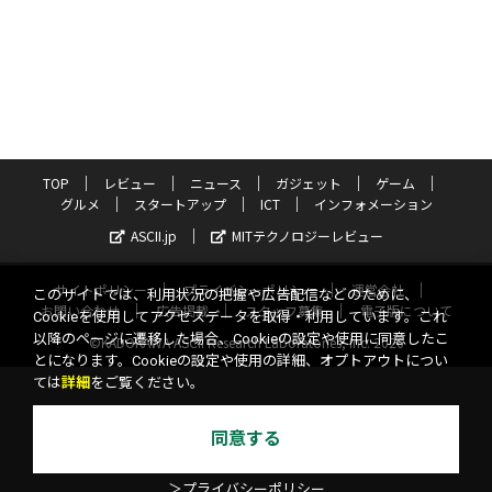
TOP
レビュー
ニュース
ガジェット
ゲーム
グルメ
スタートアップ
ICT
インフォメーション
ASCII.jp
MITテクノロジーレビュー
サイトポリシー
プライバシーポリシー
運営会社
このサイトでは、利用状況の把握や広告配信などのために、
お問い合わせ
広告掲載
スタッフ募集
電子版について
Cookieを使用してアクセスデータを取得・利用しています。これ
以降のページに遷移した場合、Cookieの設定や使用に同意したこ
©KADOKAWA ASCII Research Laboratories, Inc. 2026
とになります。Cookieの設定や使用の詳細、オプトアウトについ
ては
詳細
をご覧ください。
同意する
＞プライバシーポリシー