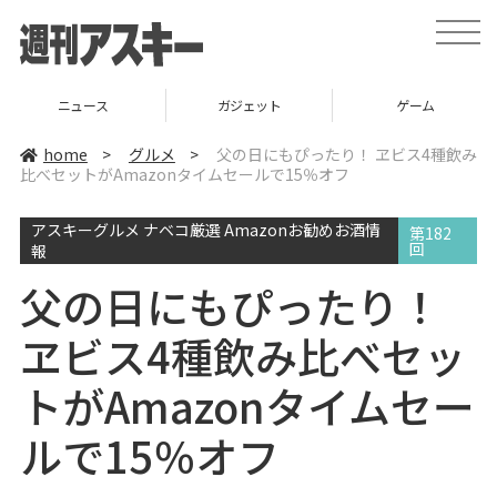
t
o
g
g
l
ニュース
ガジェット
ゲーム
e
n
a
home
>
グルメ
>
父の日にもぴったり！ ヱビス4種飲み
v
比べセットがAmazonタイムセールで15％オフ
i
g
a
アスキーグルメ ナベコ厳選 Amazonお勧めお酒情
t
第182
i
回
報
o
n
父の日にもぴったり！
ヱビス4種飲み比べセッ
トがAmazonタイムセー
ルで15％オフ