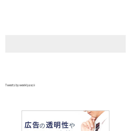
Tweets by weeklyascii