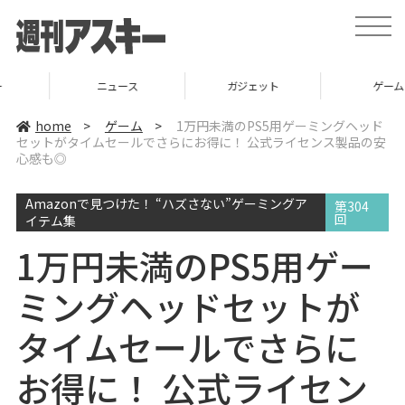
t
o
g
g
l
ニュース
ガジェット
ゲーム
e
n
a
home
>
ゲーム
>
1万円未満のPS5用ゲーミングヘッド
v
セットがタイムセールでさらにお得に！ 公式ライセンス製品の安
i
心感も◎
g
a
t
i
Amazonで見つけた！ “ハズさない”ゲーミングア
第304
o
回
イテム集
n
1万円未満のPS5用ゲー
ミングヘッドセットが
タイムセールでさらに
お得に！ 公式ライセン