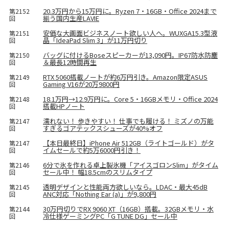
20.3万円から15万円に。Ryzen 7・16GB・Office 2024まで
第2152
揃う国内生産LAVIE
回
安価な大画面ビジネスノート欲しい人へ。WUXGA15.3型液
第2151
晶「IdeaPad Slim 3」が11万円切り
回
バッグに付けるBoseスピーカーが13,090円。IP67防水防塵
第2150
＆最長12時間再生
回
RTX 5060搭載ノートが約6万円引き。Amazon限定ASUS
第2149
Gaming V16が20万9800円
回
18.1万円→12.9万円に。Core 5・16GBメモリ・Office 2024
第2148
搭載HPノート
回
濡れない！ 歩きやすい！ 仕事でも履ける！ ミズノの万能
第2147
すぎるゴアテックスシューズが40%オフ
回
【本日最終日】iPhone Air 512GB（ライトゴールド）がタ
第2147
イムセールで約5万6000円引き！
回
6分で氷を作れる卓上製氷機「アイスゴロンSlim」がタイム
第2146
セール中！ 幅18.5cmのスリムタイプ
回
透明デザインと性能両方欲しいなら。LDAC・最大45dB
第2145
ANC対応「Nothing Ear (a)」が9,800円
回
30万円切りでRX 9060 XT（16GB）搭載。32GBメモリ・水
第2144
冷仕様ゲーミングPC「G TUNE DG」セール中
回