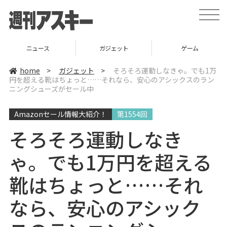
t
o
g
g
l
ニュース
ガジェット
ゲーム
e
n
a
home
>
ガジェット
>
そろそろ運動しなきゃ。でも1万
v
円を超える靴はちょっと……それなら、安心のアシックスのラン
i
ニングシューズがセール中
g
a
t
i
Amazonセール情報大紹介！
第1554回
o
n
そろそろ運動しなき
ゃ。でも1万円を超える
靴はちょっと……それ
なら、安心のアシック