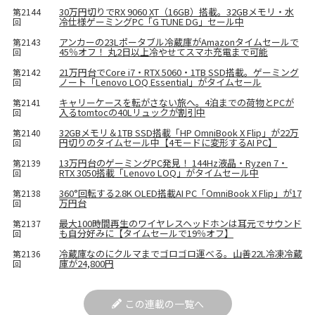
30万円切りでRX 9060 XT（16GB）搭載。32GBメモリ・水
第2144
冷仕様ゲーミングPC「G TUNE DG」セール中
回
アンカーの23Lポータブル冷蔵庫がAmazonタイムセールで
第2143
45％オフ！ 丸2日以上冷やせてスマホ充電まで可能
回
21万円台でCore i7・RTX 5060・1TB SSD搭載。ゲーミング
第2142
ノート「Lenovo LOQ Essential」がタイムセール
回
キャリーケースを転がさない旅へ。4泊までの荷物とPCが
第2141
入るtomtocの40Lリュックが割引中
回
32GBメモリ＆1TB SSD搭載「HP OmniBook X Flip」が22万
第2140
円切りのタイムセール中【4モードに変形するAI PC】
回
13万円台のゲーミングPC発見！ 144Hz液晶・Ryzen 7・
第2139
RTX 3050搭載「Lenovo LOQ」がタイムセール中
回
360°回転する2.8K OLED搭載AI PC「OmniBook X Flip」が17
第2138
万円台
回
最大100時間再生のワイヤレスヘッドホンは耳元でサウンド
第2137
も自分好みに【タイムセールで19％オフ】
回
冷蔵庫なのにクルマまでゴロゴロ運べる。山善22L冷凍冷蔵
第2136
庫が24,800円
回
この連載の一覧へ