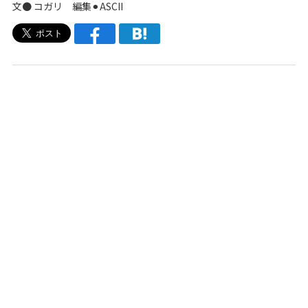
文● コガリ 編集⚫︎ASCII