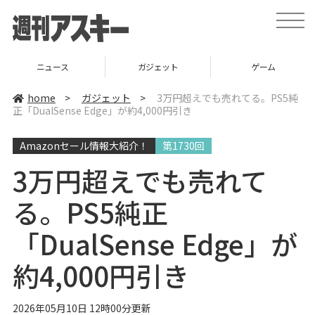
t
o
g
g
l
ニュース
ガジェット
ゲーム
e
n
a
home
>
ガジェット
>
3万円超えでも売れてる。PS5純
v
正「DualSense Edge」が約4,000円引き
i
g
a
Amazonセール情報大紹介！
第1730回
t
i
o
3万円超えでも売れて
n
る。PS5純正
「DualSense Edge」が
約4,000円引き
2026年05月10日 12時00分更新