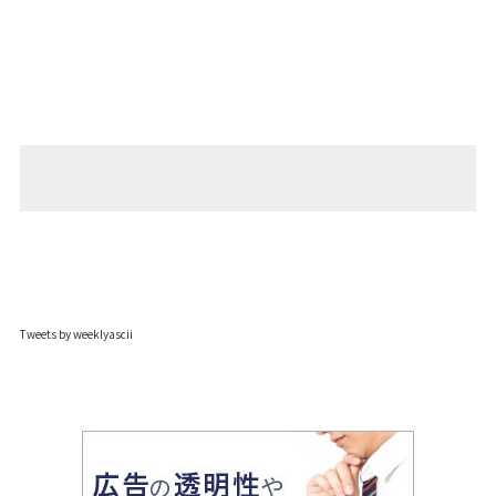
Tweets by weeklyascii