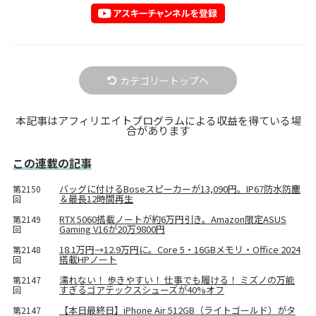
カテゴリートップへ
本記事はアフィリエイトプログラムによる収益を得ている場
合があります
この連載の記事
バッグに付けるBoseスピーカーが13,090円。IP67防水防塵
第2150
＆最長12時間再生
回
RTX 5060搭載ノートが約6万円引き。Amazon限定ASUS
第2149
Gaming V16が20万9800円
回
18.1万円→12.9万円に。Core 5・16GBメモリ・Office 2024
第2148
搭載HPノート
回
濡れない！ 歩きやすい！ 仕事でも履ける！ ミズノの万能
第2147
すぎるゴアテックスシューズが40%オフ
回
【本日最終日】iPhone Air 512GB（ライトゴールド）がタ
第2147