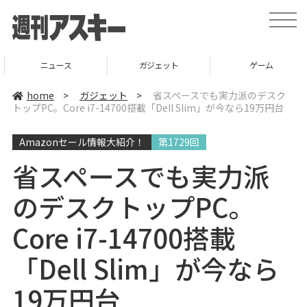
t
o
g
g
l
ニュース
ガジェット
ゲーム
e
n
a
home
>
ガジェット
>
省スペースでも実力派のデスク
v
トップPC。Core i7-14700搭載「Dell Slim」が今なら19万円台
i
g
a
Amazonセール情報大紹介！
第1729回
t
i
o
省スペースでも実力派
n
のデスクトップPC。
Core i7-14700搭載
「Dell Slim」が今なら
19万円台