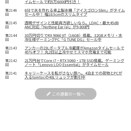
イムセールで約5万6000円引き！
回
6分で氷を作れる卓上製氷機「アイスゴロンSlim」がタイム
第2146
セール中！ 幅18.5cmのスリムタイプ
回
透明デザインと性能両方欲しいなら。LDAC・最大45dB
第2145
ANC対応「Nothing Ear (a)」が9,800円
回
30万円切りでRX 9060 XT（16GB）搭載。32GBメモリ・水
第2144
冷仕様ゲーミングPC「G TUNE DG」セール中
回
アンカーの23Lポータブル冷蔵庫がAmazonタイムセールで
第2143
45％オフ！ 丸2日以上冷やせてスマホ充電まで可能
回
21万円台でCore i7・RTX 5060・1TB SSD搭載。ゲーミング
第2142
ノート「Lenovo LOQ Essential」がタイムセール
回
キャリーケースを転がさない旅へ。4泊までの荷物とPCが
第2141
入るtomtocの40Lリュックが割引中
回
この連載の一覧へ