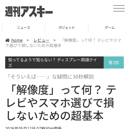
t
o
g
g
l
ニュース
ガジェット
ゲーム
e
n
a
home
>
レビュー
>
「解像度」って何？ テレビやスマ
v
ホ選びで損しないための超基本
i
g
a
知ってるようで知らない？ ディスプレー用語クイ
t
第7回
i
ズ
o
n
「そういえば……」な疑問に30秒解説
「解像度」って何？ テ
レビやスマホ選びで損
しないための超基本
2026年05月12日 07時30分更新