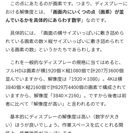
この点にあたるのが画素です。つまり、ディスプレーに
おける解像度とは、「
画面内にいくつの点（画素）が並
んでいるかを具体的にあらわす数字
」なのです。
具体的には、「画面の横サイズいっぱいに敷き詰めら
れている画素の数×縦サイズいっぱいに敷き詰められて
いる画素の数」というかたちであらわします。
これを一般的なディスプレーの規格に当てはめると、
フルHDは画素が横1920個×縦1080個で計207万3600個
並んでいますから、解像度は「1920×1080」。4Kは横
3840個×縦2160個で計829万4400個の画素で構成されて
いますから、解像度「3840×2160」。ですから後者は前
者に比べて「解像度が高い」と言われるのです。
基本的にディスプレーの解像度は高い（数字が大き
い）ほうが良いでしょう。作業スペースを広くとれる関
係上、作業効率がアップします。