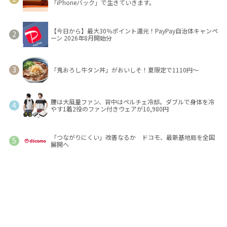
「iPhoneバック」で生きていきます。
【今日から】最大30％ポイント還元！PayPay自治体キャンペ
ーン 2026年8月開始分
「鬼おろし牛タン丼」がおいしそ！夏限定で1110円～
腰は大風量ファン、背中はペルチェ冷却。ダブルで身体を冷
やす1着2役のファン付きウェアが10,980円
「つながりにくい」改善なるか ドコモ、最新基地局を全国
展開へ