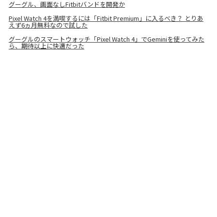
グーグル、画面なしFitbitバンドを開発か
Pixel Watch 4を満喫するには「Fitbit Premium」に入るべき？ とりあ
えず6ヵ月無料なので試した
グーグルのスマートウォッチ「Pixel Watch 4」でGeminiを使ってみた
ら、期待以上に快適だった