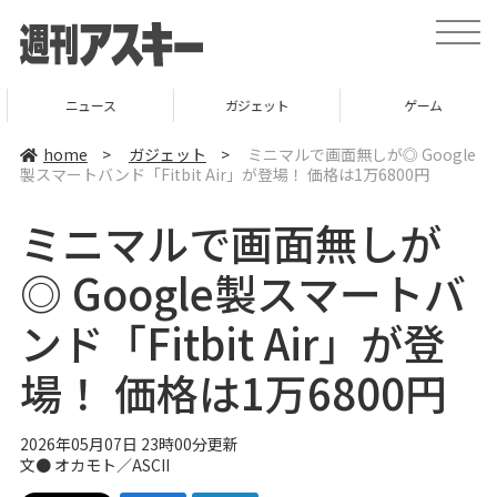
t
o
g
g
l
ニュース
ガジェット
ゲーム
e
n
a
home
>
ガジェット
>
ミニマルで画面無しが◎ Google
v
製スマートバンド「Fitbit Air」が登場！ 価格は1万6800円
i
g
a
ミニマルで画面無しが
t
i
o
◎ Google製スマートバ
n
ンド「Fitbit Air」が登
場！ 価格は1万6800円
2026年05月07日 23時00分更新
文● オカモト／ASCII