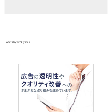
Tweets by weeklyascii