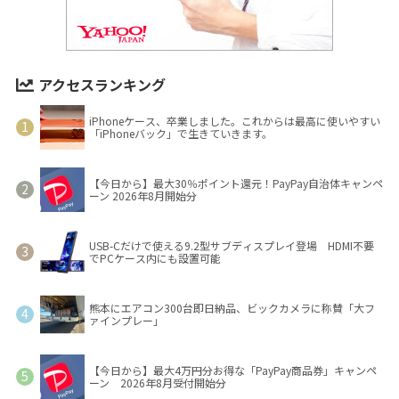
アクセスランキング
iPhoneケース、卒業しました。これからは最高に使いやすい
「iPhoneバック」で生きていきます。
【今日から】最大30％ポイント還元！PayPay自治体キャンペ
ーン 2026年8月開始分
USB-Cだけで使える9.2型サブディスプレイ登場 HDMI不要
でPCケース内にも設置可能
熊本にエアコン300台即日納品、ビックカメラに称賛「大フ
ァインプレー」
【今日から】最大4万円分お得な「PayPay商品券」キャンペ
ーン 2026年8月受付開始分