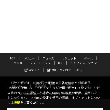
TOP
レビュー
ニュース
ガジェット
ゲーム
グルメ
スタートアップ
ICT
インフォメーション
ASCII.jp
MITテクノロジーレビュー
サイトポリシー
プライバシーポリシー
運営会社
このサイトでは、利用状況の把握や広告配信などのために、
お問い合わせ
広告掲載
スタッフ募集
電子版について
Cookieを使用してアクセスデータを取得・利用しています。これ
以降のページに遷移した場合、Cookieの設定や使用に同意したこ
©KADOKAWA ASCII Research Laboratories, Inc. 2026
とになります。Cookieの設定や使用の詳細、オプトアウトについ
ては
詳細
をご覧ください。