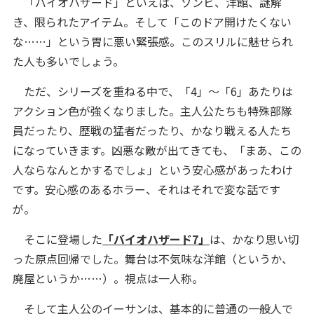
「バイオハザード」といえば、ゾンビ、洋館、謎解
き、限られたアイテム。そして「このドア開けたくない
な……」という胃に悪い緊張感。このスリルに魅せられ
た人も多いでしょう。
ただ、シリーズを重ねる中で、「4」〜「6」あたりは
アクション色が強くなりました。主人公たちも特殊部隊
員だったり、歴戦の猛者だったり、かなり戦える人たち
になっていきます。凶悪な敵が出てきても、「まあ、この
人ならなんとかするでしょ」という安心感があったわけ
です。安心感のあるホラー、それはそれで変な話です
が。
そこに登場した
「バイオハザード7」
は、かなり思い切
った原点回帰でした。舞台は不気味な洋館（というか、
廃屋というか……）。視点は一人称。
そして主人公のイーサンは、基本的に普通の一般人で