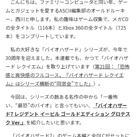
こんにちは。ファミリーコンピュータと同い年、ゲー
ムとガジェットを愛するASCII編集部のオールドルーキ
ー、西川と申します。私の趣味はゲーム収集で、メガCD
の全タイトル（116本）とXbox 360の全タイトル（725
本）をコンプリートしています。
私の大好きな「バイオハザード」シリーズが、今年で
30周年を迎えました。本連載でも、かつて「バイオハザ
ード レクイエム」を取り上げています（
第21回：「恐怖
感と爽快感のフルコース。『バイオハザード レクイエ
ム』はシリーズ横断の“同窓会”でした」
）。
今回は、シリーズの数ある名作の中から「一番怖
い、“最恐”のバイオ」と言ってもいい、
「バイオハザー
ド7 レジデント イービル ゴールドエディション グロテス
ク Ver.」
を紹介したいと思います。
「バイオハザード7」のゲーム本編と全DLCがセットに