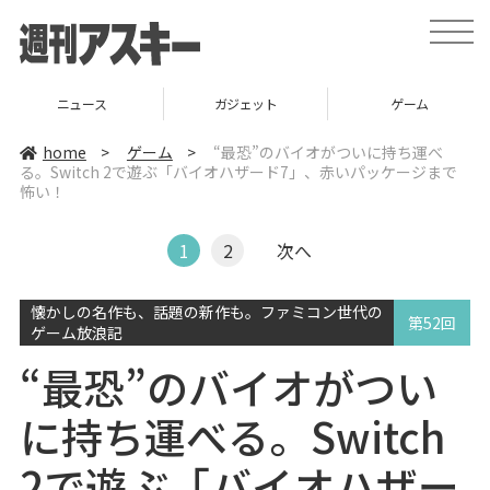
t
o
g
g
l
ニュース
ガジェット
ゲーム
e
n
a
home
>
ゲーム
>
“最恐”のバイオがついに持ち運べ
v
る。Switch 2で遊ぶ「バイオハザード7」、赤いパッケージまで
i
怖い！
g
a
t
i
1
2
次へ
o
n
懐かしの名作も、話題の新作も。ファミコン世代の
第52回
ゲーム放浪記
“最恐”のバイオがつい
に持ち運べる。Switch
2で遊ぶ「バイオハザー