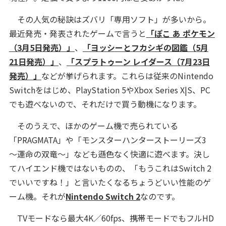
その人気の秘訣はズバリ「専用ソフト」が多いから。
最近発売・発表されたゲームで言うと
「ぽこ あ ポケモン
（3月5日発売）」
、
「ヨッシーとフカシギの図鑑（5月
21日発売）」
、
「スプラトゥーン レイダース（7月23日
発売）」
などが挙げられます。これらは従来のNintendo
Switchをはじめ、PlayStation 5やXbox Series X|S、PC
でも遊べないので、それだけで買う動機になります。
そのうえで、ほかのゲーム機で売られている
「PRAGMATA」や「モンスターハンターストーリーズ3
～運命の双竜～」なども遜色なく快適に遊べます。決し
てハイエンド機ではないものの、「もうこれはSwitch 2
でいいですね！」と言いたくなるちょうどいい性能のゲ
ーム機。それが
Nintendo Switch 2
なのです。
TVモードなら最大4K／60fps、携帯モードでもフルHD