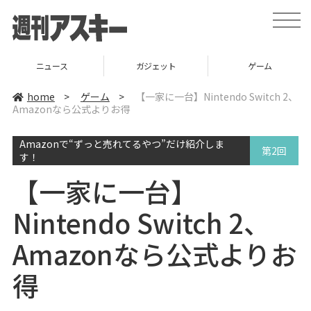
t
o
g
g
l
ニュース
ガジェット
ゲーム
e
n
a
home
>
ゲーム
>
【一家に一台】Nintendo Switch 2、
v
Amazonなら公式よりお得
i
g
a
Amazonで“ずっと売れてるやつ”だけ紹介しま
t
第2回
i
す！
o
n
【一家に一台】
Nintendo Switch 2、
Amazonなら公式よりお
得