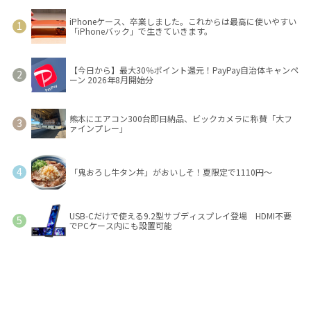
iPhoneケース、卒業しました。これからは最高に使いやすい
「iPhoneバック」で生きていきます。
【今日から】最大30％ポイント還元！PayPay自治体キャンペ
ーン 2026年8月開始分
熊本にエアコン300台即日納品、ビックカメラに称賛「大フ
ァインプレー」
「鬼おろし牛タン丼」がおいしそ！夏限定で1110円～
USB-Cだけで使える9.2型サブディスプレイ登場 HDMI不要
でPCケース内にも設置可能