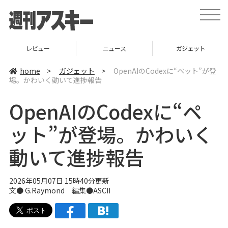
t
o
g
g
l
レビュー
ニュース
ガジェット
e
n
a
home
>
ガジェット
>
OpenAIのCodexに“ペット”が登
v
場。かわいく動いて進捗報告
i
g
a
OpenAIのCodexに“ペ
t
i
o
ット”が登場。かわいく
n
動いて進捗報告
2026年05月07日 15時40分更新
文● G.Raymond 編集●ASCII