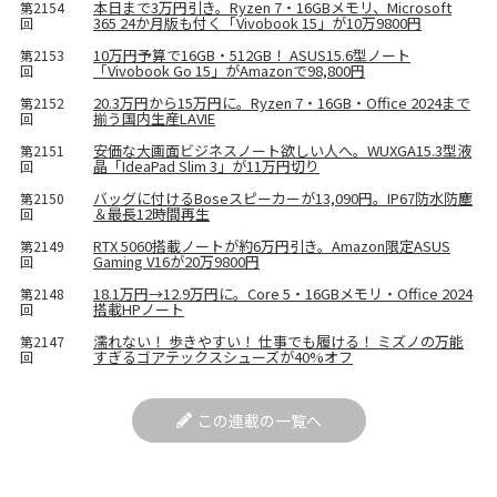
本日まで3万円引き。Ryzen 7・16GBメモリ、Microsoft
第2154
365 24か月版も付く「Vivobook 15」が10万9800円
回
10万円予算で16GB・512GB！ ASUS15.6型ノート
第2153
「Vivobook Go 15」がAmazonで98,800円
回
20.3万円から15万円に。Ryzen 7・16GB・Office 2024まで
第2152
揃う国内生産LAVIE
回
安価な大画面ビジネスノート欲しい人へ。WUXGA15.3型液
第2151
晶「IdeaPad Slim 3」が11万円切り
回
バッグに付けるBoseスピーカーが13,090円。IP67防水防塵
第2150
＆最長12時間再生
回
RTX 5060搭載ノートが約6万円引き。Amazon限定ASUS
第2149
Gaming V16が20万9800円
回
18.1万円→12.9万円に。Core 5・16GBメモリ・Office 2024
第2148
搭載HPノート
回
濡れない！ 歩きやすい！ 仕事でも履ける！ ミズノの万能
第2147
すぎるゴアテックスシューズが40%オフ
回
この連載の一覧へ