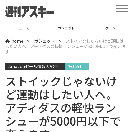
t
o
g
g
l
ニュース
ガジェット
ゲーム
e
n
a
home
>
ガジェット
>
ストイックじゃないけど運動は
v
したい人へ。アディダスの軽快ランシューが5000円以下で変えま
i
す
g
a
t
i
Amazonセール情報大紹介！
第1551回
o
n
ストイックじゃないけ
ど運動はしたい人へ。
アディダスの軽快ラン
シューが5000円以下で