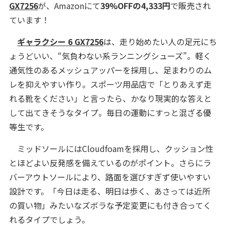
GX7256
が、Amazonにて
39%OFFの4,333円
で販売され
ています！
ギャラクシー 6 GX7256
は、走り始めたい人の足元にち
ょうどいい、“気負わない系ランニングシューズ”。軽く
通気性のあるメッシュアッパーを採用し、足まわりのム
レを抑えやすい作り。スポーツ用品店で「とりあえず走
れる靴をください」と言ったら、かなり現実的な答えと
して出てきそうなタイプ。毎日の運動にすっと混ざる優
等生です。
ミッドソールにはCloudfoamを採用し、クッション性
とほどよい反発感を備えているのがポイント。さらにラ
バーアウトソールにより、路面を選びすぎず使いやすい
設計です。「今日は走る、明日は歩く、あさっては近所
の買い物」みたいなズボラな予定変更にも付き合ってく
れるタイプでしょう。