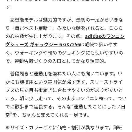
す。
高機能モデルは魅力的ですが、最初の一足からいきな
り「自己ベスト更新！」みたいな顔をされると、こちら
の心拍数が先に上がります。その点、
adidasのランニン
グシューズ ギャラクシー 6 GX7256
は軽快で扱いやす
く、ウォーキングや軽めのジョギングにも使いやすいの
で、運動習慣づくりの入口としてかなり現実的。
普段履きと運動用を兼ねたい人にも向いています。い
かにも競技用という雰囲気が強すぎず、スリーストライ
プスの見た目も街履きに合わせやすいのがありがたいと
ころ。朝に少し走って、そのままコンビニに寄って、つい
でに散歩まで延長する。そんな“運動したことにしたい日
常”を、ちゃんと支えてくれる一足です。
※サイズ・カラーごとに価格・割引が異なります。詳細