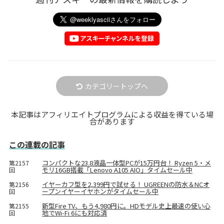
カテゴリートップへ
本記事はアフィリエイトプログラムによる収益を得ている場
合があります
この連載の記事
コンパクトな23.8液晶一体型PCが15万円台！ Ryzen 5・メ
第2157
モリ16GB搭載「Lenovo A105 AIO」タイムセール中
回
イヤーカフ型を2,399円で試せる！ UGREENの防水＆NCオ
第2156
ープンイヤーイヤホンがタイムセール中
回
新型Fire TV、もう4,980円に。HDモデル史上最速の使い心
第2155
地でWi-Fi 6にも対応済
回