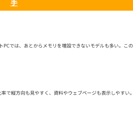
手
ートPCでは、あとからメモリを増設できないモデルも多い。こ
。
:10比率で縦方向も見やすく、資料やウェブページも表示しやすい