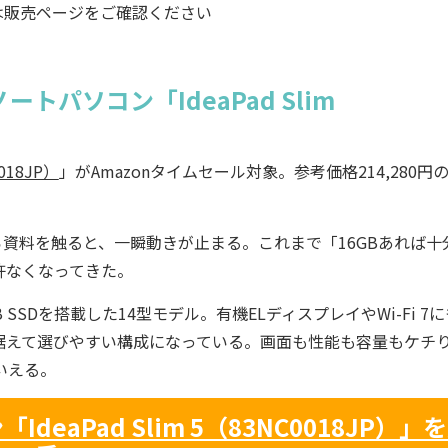
は販売ページをご確認ください
ートパソコン「IdeaPad Slim
0018JP）
」がAmazonタイムセール対象。参考価格214,280円
資料を触ると、一瞬動きが止まる。これまで「16GBあれば十
許なくなってきた。
1TB SSDを搭載した14型モデル。有機ELディスプレイやWi-Fi 7
据えて選びやすい構成になっている。画面も性能も容量もケチ
いえる。
deaPad Slim 5（83NC0018JP）」