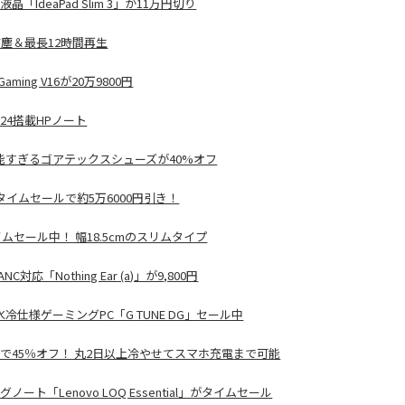
IdeaPad Slim 3」が11万円切り
水防塵＆最長12時間再生
ming V16が20万9800円
2024搭載HPノート
能すぎるゴアテックスシューズが40%オフ
）がタイムセールで約5万6000円引き！
ムセール中！ 幅18.5cmのスリムタイプ
「Nothing Ear (a)」が9,800円
リ・水冷仕様ゲーミングPC「G TUNE DG」セール中
ルで45％オフ！ 丸2日以上冷やせてスマホ充電まで可能
ングノート「Lenovo LOQ Essential」がタイムセール