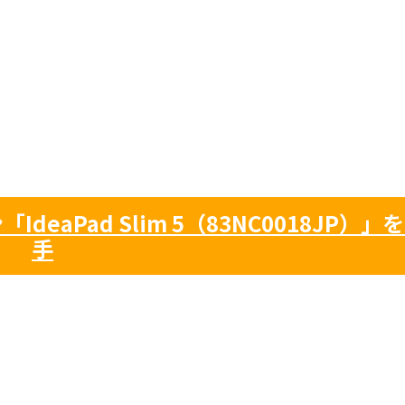
deaPad Slim 5（83NC0018JP）」
手