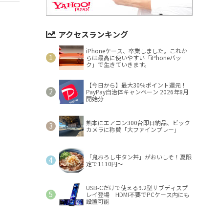
アクセスランキング
iPhoneケース、卒業しました。これか
らは最高に使いやすい「iPhoneバッ
ク」で生きていきます。
【今日から】最大30％ポイント還元！
PayPay自治体キャンペーン 2026年8月
開始分
熊本にエアコン300台即日納品、ビック
カメラに称賛「大ファインプレー」
「鬼おろし牛タン丼」がおいしそ！夏限
定で1110円～
USB-Cだけで使える9.2型サブディスプ
レイ登場 HDMI不要でPCケース内にも
設置可能