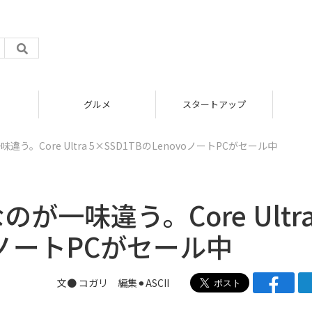
グルメ
スタートアップ
う。Core Ultra 5×SSD1TBのLenovoノートPCがセール中
が一味違う。Core Ultr
voノートPCがセール中
文● コガリ 編集⚫︎ASCII