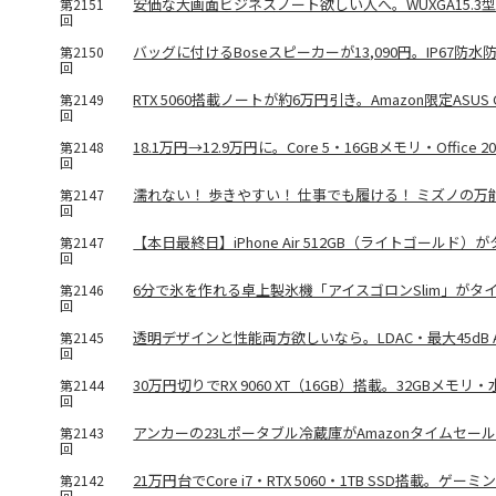
安価な大画面ビジネスノート欲しい人へ。WUXGA15.3型液晶「
第2151
回
バッグに付けるBoseスピーカーが13,090円。IP67防
第2150
回
RTX 5060搭載ノートが約6万円引き。Amazon限定ASUS Ga
第2149
回
18.1万円→12.9万円に。Core 5・16GBメモリ・Office 
第2148
回
濡れない！ 歩きやすい！ 仕事でも履ける！ ミズノの万
第2147
回
【本日最終日】iPhone Air 512GB（ライトゴールド
第2147
回
6分で氷を作れる卓上製氷機「アイスゴロンSlim」がタイ
第2146
回
透明デザインと性能両方欲しいなら。LDAC・最大45dB ANC対応
第2145
回
30万円切りでRX 9060 XT（16GB）搭載。32GBメモ
第2144
回
アンカーの23Lポータブル冷蔵庫がAmazonタイムセー
第2143
回
21万円台でCore i7・RTX 5060・1TB SSD搭載。ゲーミ
第2142
回