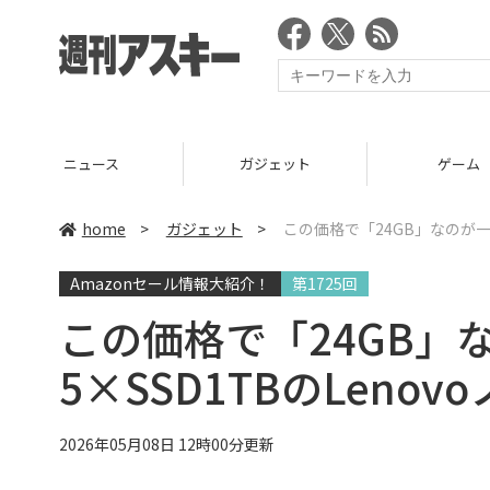
ニュース
ガジェット
ゲーム
home
>
ガジェット
>
この価格で「24GB」なのが一味違
Amazonセール情報大紹介！
第1725回
この価格で「24GB」なの
5×SSD1TBのLeno
2026年05月08日 12時00分更新