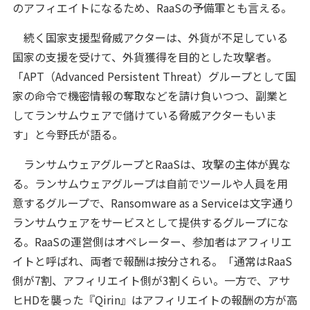
のアフィエイトになるため、RaaSの予備軍とも言える。
続く国家支援型脅威アクターは、外貨が不足している
国家の支援を受けて、外貨獲得を目的とした攻撃者。
「APT（Advanced Persistent Threat）グループとして国
家の命令で機密情報の奪取などを請け負いつつ、副業と
してランサムウェアで儲けている脅威アクターもいま
す」と今野氏が語る。
ランサムウェアグループとRaaSは、攻撃の主体が異な
る。ランサムウェアグループは自前でツールや人員を用
意するグループで、Ransomware as a Serviceは文字通り
ランサムウェアをサービスとして提供するグループにな
る。RaaSの運営側はオペレーター、参加者はアフィリエ
イトと呼ばれ、両者で報酬は按分される。「通常はRaaS
側が7割、アフィリエイト側が3割くらい。一方で、アサ
ヒHDを襲った『Qirin』はアフィリエイトの報酬の方が高