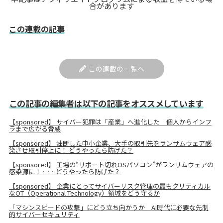
合があります
この連載の記事
この連載の一覧へ
この記事の編集者は以下の記事をオススメしています
【sponsored】 サイバー犯罪は「産業」へ進化した 個人からインフ
ラまで広がる脅威
【sponsored】 油断した中小企業、大手の取引先をランサムウェア感
染させ取引停止に！ どうやったら防げた？
【sponsored】 工場の“サポート切れOSパソコン”がランサムウェアの
感染源に！ ……どうやったら防げた？
【sponsored】 企業にとってサイバーリスク管理の最もクリティカル
なOT（Operational Technology）領域をどう守るか
「マシンスピードの攻撃」にどう立ち向かうか AI時代に必要な先制
的サイバーセキュリティ