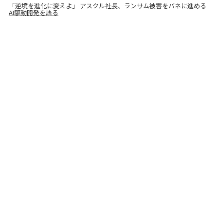
「逆境を進化に変えよ」 アスクル社長、ランサム被害をバネに進める
AI駆動開発を語る