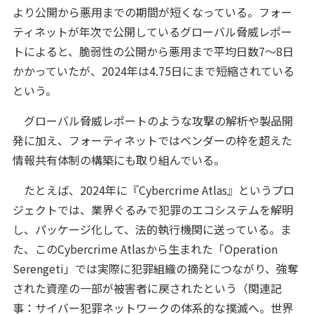
より公開から悪用までの期間が短くなっている。フォー
ティネットが年次で公開しているグローバル脅威レポー
トによると、脆弱性の公開から悪用まで平均日数7～8日
かかっていたが、2024年は4.75日にまで短縮されている
という。
グローバル脅威レポートのような攻撃の解析や製品開
発に加え、フォーティネットではベンダーの枠を超えた
情報共有体制の構築にも取り組んでいる。
たとえば、2024年に『Cybercrime Atlas』というプロ
ジェクトでは、業界ぐるみで犯罪のエコシステムを解明
し、パッケージ化して、法的執行機関に送っている。ま
た、このCybercrime Atlasから生まれた「Operation
Serengeti」では実際に犯罪組織の摘発につながり、強奪
された資産の一部が被害者に戻されたという（関連記
事：サイバー犯罪ネットワークの体系的な撲滅へ。世界