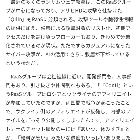
最近の多くのランサムウェア攻撃は、このRaaSグルー
プが中心になっており、アサヒHDに攻撃を仕掛けた
「Qilin」もRaaSに分類される。攻撃ツールや脆弱性情報
の提供に加え、偵察による攻撃対象のリスト化、初期ア
クセスだけを請け負うブローカーもおり、きわめて分業
化されているのが現状。ただですらカジュアルになった
サイバー攻撃が、AIの活用でさらに敷居が下がっている
という状況だ。
RaaSグループは会社組織に近い。開発部門も、人事部
門もあり、引き抜きや仲間割れもある。「『Conti』とい
うRaaSグループはロシアとウクライナのアフィリエイト
が参加していたのですが、両国間で戦争が起こったこと
で、ウクライナ側のアフィリエイトが反発し、内部のフ
ァイルをごっそり公開してしまったんです。アフィリエイ
ト同士のチャット履歴の中には『あいつ、休みすぎ』と
か、『給料が安い』みたいな愚痴もいっぱいありました