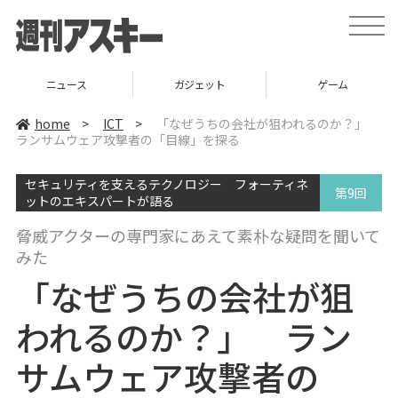
t
o
g
g
l
ニュース
ガジェット
ゲーム
e
n
a
home
>
ICT
>
「なぜうちの会社が狙われるのか？」
v
ランサムウェア攻撃者の「目線」を探る
i
g
a
セキュリティを支えるテクノロジー フォーティネ
t
第9回
i
ットのエキスパートが語る
o
n
脅威アクターの専門家にあえて素朴な疑問を聞いて
みた
「なぜうちの会社が狙
われるのか？」 ラン
サムウェア攻撃者の