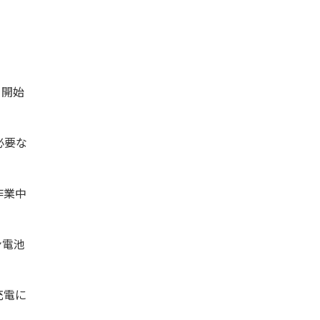
を開始
必要な
作業中
ン電池
充電に