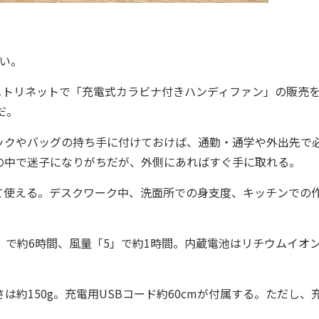
い。
ニトリネットで「充電式カラビナ付きハンディファン」の販売
だ。
クやバッグの持ち手に付けておけば、通勤・通学や外出先で
の中で迷子になりがちだが、外側にあればすぐ手に取れる。
使える。デスクワーク中、洗面所での身支度、キッチンでの
。
で約6時間、風量「5」で約1時間。内蔵電池はリチウムイオ
重さは約150g。充電用USBコード約60cmが付属する。ただし、