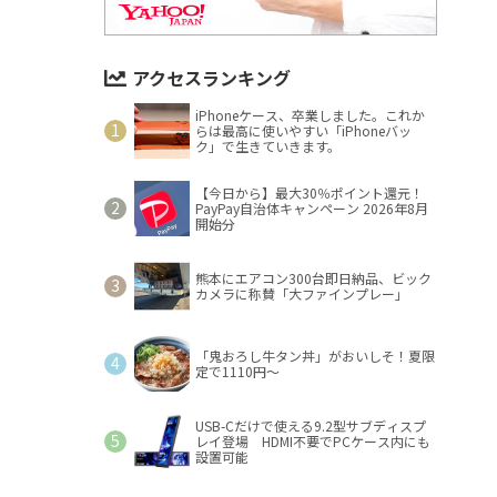
アクセスランキング
iPhoneケース、卒業しました。これか
らは最高に使いやすい「iPhoneバッ
ク」で生きていきます。
【今日から】最大30％ポイント還元！
PayPay自治体キャンペーン 2026年8月
開始分
熊本にエアコン300台即日納品、ビック
カメラに称賛「大ファインプレー」
「鬼おろし牛タン丼」がおいしそ！夏限
定で1110円～
USB-Cだけで使える9.2型サブディスプ
レイ登場 HDMI不要でPCケース内にも
設置可能