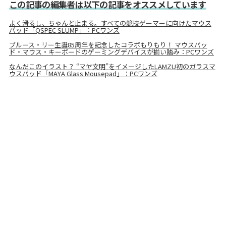
この記事の編集者は以下の記事をオススメしています
よく滑るし、ちゃんと止まる。すべての競技ゲーマーに向けたマウス
パッド「QSPEC SLUMP」：PCワンズ
ブルース・リー生誕85周年を記念したコラボもりもり！ マウスパッ
ド・マウス・キーボードのゲーミングデバイスが揃い踏み：PCワンズ
なんだこのイラスト？ “マヤ文明”をイメージしたLAMZU初のガラスマ
ウスパッド「MAYA Glass Mousepad」：PCワンズ