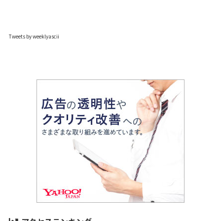
Tweets by weeklyascii