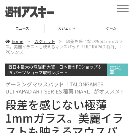
t
o
g
g
l
ニュース
ガジェット
ゲーム
e
n
a
home
>
ガジェット
>
段差を感じない極薄1mmガラ
v
ス。美麗イラストも映えるマウスパッド「ULTRAPAD 稲荷」：
i
PCワンズ
g
a
t
i
西日本最大の電脳街 大阪・日本橋のPCショップ＆
第241
o
回
PCパーツショップ取材レポート
n
ゲーミングマウスパッド「TALONGAMES
ULTRAPAD ART SERIES 稲荷 INARI」がオススメ!!
段差を感じない極薄
1mmガラス。美麗イラ
ストも映えるマウスパ