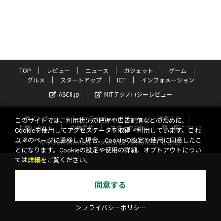
TOP
レビュー
ニュース
ガジェット
ゲーム
グルメ
スタートアップ
ICT
インフォメーション
ASCII.jp
MITテクノロジーレビュー
サイトポリシー
プライバシーポリシー
運営会社
このサイトでは、利用状況の把握や広告配信などのために、
お問い合わせ
広告掲載
スタッフ募集
電子版について
Cookieを使用してアクセスデータを取得・利用しています。これ
以降のページに遷移した場合、Cookieの設定や使用に同意したこ
©KADOKAWA ASCII Research Laboratories, Inc. 2026
とになります。Cookieの設定や使用の詳細、オプトアウトについ
ては
詳細
をご覧ください。
同意する
＞プライバシーポリシー