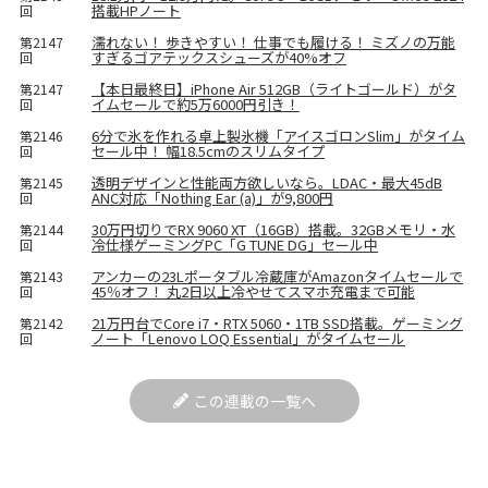
搭載HPノート
回
濡れない！ 歩きやすい！ 仕事でも履ける！ ミズノの万能
第2147
すぎるゴアテックスシューズが40%オフ
回
【本日最終日】iPhone Air 512GB（ライトゴールド）がタ
第2147
イムセールで約5万6000円引き！
回
6分で氷を作れる卓上製氷機「アイスゴロンSlim」がタイム
第2146
セール中！ 幅18.5cmのスリムタイプ
回
透明デザインと性能両方欲しいなら。LDAC・最大45dB
第2145
ANC対応「Nothing Ear (a)」が9,800円
回
30万円切りでRX 9060 XT（16GB）搭載。32GBメモリ・水
第2144
冷仕様ゲーミングPC「G TUNE DG」セール中
回
アンカーの23Lポータブル冷蔵庫がAmazonタイムセールで
第2143
45％オフ！ 丸2日以上冷やせてスマホ充電まで可能
回
21万円台でCore i7・RTX 5060・1TB SSD搭載。ゲーミング
第2142
ノート「Lenovo LOQ Essential」がタイムセール
回
この連載の一覧へ