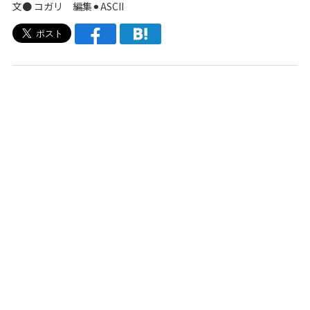
文● コガリ 編集⚫︎ASCII