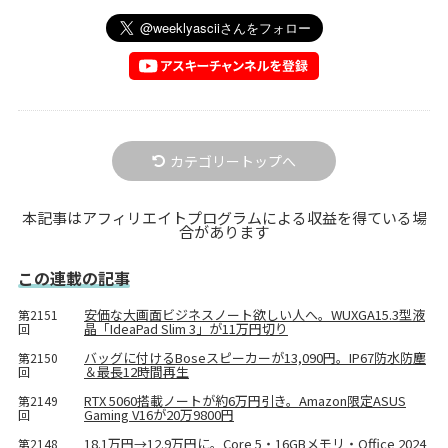
カテゴリートップへ
本記事はアフィリエイトプログラムによる収益を得ている場
合があります
この連載の記事
安価な大画面ビジネスノート欲しい人へ。WUXGA15.3型液
第2151
晶「IdeaPad Slim 3」が11万円切り
回
バッグに付けるBoseスピーカーが13,090円。IP67防水防塵
第2150
＆最長12時間再生
回
RTX 5060搭載ノートが約6万円引き。Amazon限定ASUS
第2149
Gaming V16が20万9800円
回
18.1万円→12.9万円に。Core 5・16GBメモリ・Office 2024
第2148