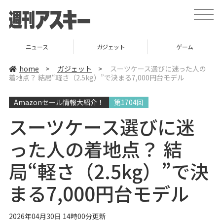
t
o
g
g
l
ニュース
ガジェット
ゲーム
e
n
a
home
>
ガジェット
>
スーツケース選びに迷った人の
v
着地点？ 結局“軽さ（2.5kg）”で決まる7,000円台モデル
i
g
a
Amazonセール情報大紹介！
第1704回
t
i
o
スーツケース選びに迷
n
った人の着地点？ 結
局“軽さ（2.5kg）”で決
まる7,000円台モデル
2026年04月30日 14時00分更新