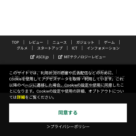
TOP
レビュー
ニュース
ガジェット
ゲーム
グルメ
スタートアップ
ICT
インフォメーション
ASCII.jp
MITテクノロジーレビュー
サイトポリシー
プライバシーポリシー
運営会社
このサイトでは、利用状況の把握や広告配信などのために、
お問い合わせ
広告掲載
スタッフ募集
電子版について
Cookieを使用してアクセスデータを取得・利用しています。これ
以降のページに遷移した場合、Cookieの設定や使用に同意したこ
©KADOKAWA ASCII Research Laboratories, Inc. 2026
とになります。Cookieの設定や使用の詳細、オプトアウトについ
ては
詳細
をご覧ください。
同意する
＞プライバシーポリシー