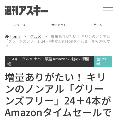
t
o
g
g
l
ニュース
ガジェット
ゲーム
e
n
a
home
>
グルメ
>
増量ありがたい！ キリンのノンアル
v
「グリーンズフリー」24＋4本がAmazonタイムセールで34％オ
i
フ
g
a
t
i
アスキーグルメ ナベコ厳選 Amazonお勧めお酒情
第177
o
回
報
n
増量ありがたい！ キリ
ンのノンアル「グリー
ンズフリー」24＋4本が
Amazonタイムセールで