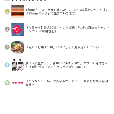
iPhoneケース、卒業しました。これからは最高に使いやすい
「iPhoneバック」で生きていきます。
【今日から】最大30％ポイント還元！PayPay自治体キャンペ
ーン 2026年8月開始分
「鬼おろし牛タン丼」がおいしそ！夏限定で1110円～
腰は大風量ファン、背中はペルチェ冷却。ダブルで身体を冷
やす1着2役のファン付きウェアが10,980円
「つながりにくい」改善なるか ドコモ、最新基地局を全国
展開へ