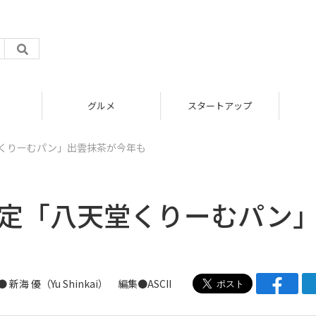
グルメ
スタートアップ
堂くりーむパン」出雲抹茶が今年も
限定「八天堂くりーむパン
●
新海 優（Yu Shinkai）
編集●ASCII