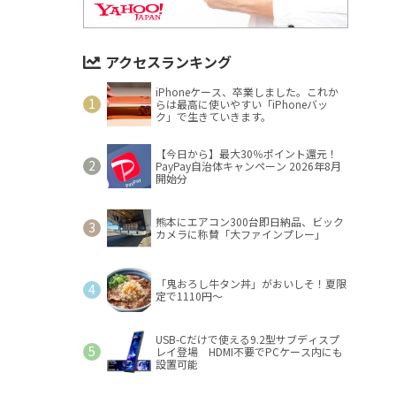
アクセスランキング
iPhoneケース、卒業しました。これか
らは最高に使いやすい「iPhoneバッ
ク」で生きていきます。
【今日から】最大30％ポイント還元！
PayPay自治体キャンペーン 2026年8月
開始分
熊本にエアコン300台即日納品、ビック
カメラに称賛「大ファインプレー」
「鬼おろし牛タン丼」がおいしそ！夏限
定で1110円～
USB-Cだけで使える9.2型サブディスプ
レイ登場 HDMI不要でPCケース内にも
設置可能