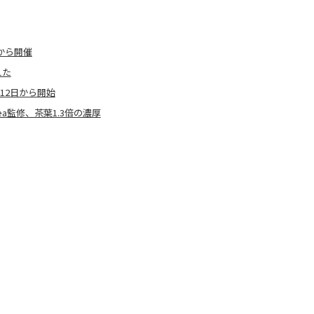
から開催
えた
12日から開始
ea監修、茶葉1.3倍の濃厚