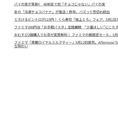
パイの実が革新!! 48年目で初「チョコじゃない」パイの実
あの「冷凍チョコバナナ」が復活！昨年、バズって売切れ続出
とろけるビントロが115円！ くら寿司「極上とろ」フェア、5月1日
ファミマ300円台「お手軽パスタ」全国展開 “少量ほしい”にこた
おむすび2個購入でお茶が実質無料！ ファミマの朝限定セール、5月
ファミマ「黒糖ロイヤルミルクティー」5月12日発売。Afternoon T
な味わい