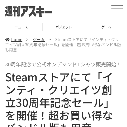
t
o
g
g
l
ニュース
ガジェット
ゲーム
e
n
a
home
>
ゲーム
>
Steamストアにて「インティ・クリ
v
エイツ創立30周年記念セール」を開催！超お買い得なバンドル版
i
も用意
g
a
t
i
30周年記念で公式オンデマンドTシャツ販売開始！
o
n
Steamストアにて「イ
ンティ・クリエイツ創
立30周年記念セール」
を開催！超お買い得な