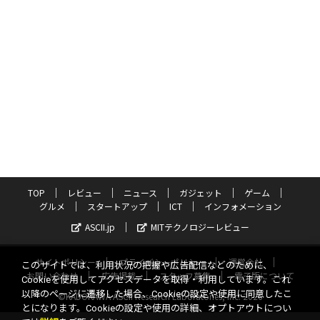
TOP
レビュー
ニュース
ガジェット
ゲーム
グルメ
スタートアップ
ICT
インフォメーション
ASCII.jp
MITテクノロジーレビュー
サイトポリシー
プライバシーポリシー
運営会社
このサイトでは、利用状況の把握や広告配信などのために、
お問い合わせ
広告掲載
スタッフ募集
電子版について
Cookieを使用してアクセスデータを取得・利用しています。これ
以降のページに遷移した場合、Cookieの設定や使用に同意したこ
©KADOKAWA ASCII Research Laboratories, Inc. 2026
とになります。Cookieの設定や使用の詳細、オプトアウトについ