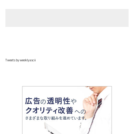
Tweets by weeklyascii