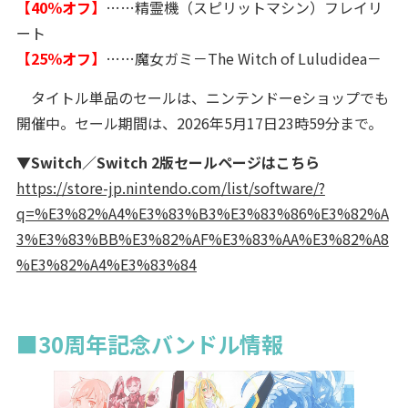
【40％オフ】
……精霊機（スピリットマシン）フレイリ
ート
【25％オフ】
……魔女ガミ－The Witch of Luludidea－
タイトル単品のセールは、ニンテンドーeショップでも
開催中。セール期間は、2026年5月17日23時59分まで。
▼Switch／Switch 2版セールページはこちら
https://store-jp.nintendo.com/list/software/?
q=%E3%82%A4%E3%83%B3%E3%83%86%E3%82%A
3%E3%83%BB%E3%82%AF%E3%83%AA%E3%82%A8
%E3%82%A4%E3%83%84
■30周年記念バンドル情報