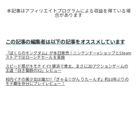
本記事はアフィリエイトプログラムによる収益を得ている場
合があります
この記事の編集者は以下の記事をオススメしています
『ぼくらのキングダム』が本日発売！ニンテンドーeショップとSteam
ストアではローンチセールを実施
スピード感がキモチイイ!! 硬派で骨太、まさに2Dアクションゲームの
王道「白き鋼鉄のX2」レビュー
校内イチの美少女は誰だ!?『ぎゃる☆がん りたーんず』約10年ぶりの
モテ期を存分にプレイレビュー！