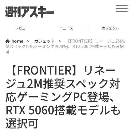
t
o
g
g
l
ニュース
ガジェット
ゲーム
e
n
a
home
>
ガジェット
>
【FRONTIER】リネージュ2M推
v
奨スペック対応ゲーミングPC登場、RTX 5060搭載モデルも選択
i
可
g
a
t
【FRONTIER】リネー
i
o
n
ジュ2M推奨スペック対
応ゲーミングPC登場、
RTX 5060搭載モデルも
選択可