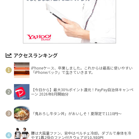
アクセスランキング
iPhoneケース、卒業しました。これからは最高に使いやすい
「iPhoneバック」で生きていきます。
【今日から】最大30％ポイント還元！PayPay自治体キャンペ
ーン 2026年8月開始分
「鬼おろし牛タン丼」がおいしそ！夏限定で1110円～
腰は大風量ファン、背中はペルチェ冷却。ダブルで身体を冷
やす1着2役のファン付きウェアが10,980円