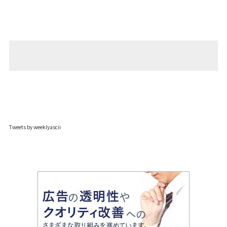
Tweets by weeklyascii