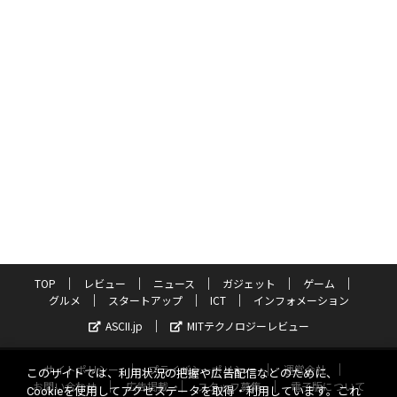
TOP
レビュー
ニュース
ガジェット
ゲーム
グルメ
スタートアップ
ICT
インフォメーション
ASCII.jp
MITテクノロジーレビュー
サイトポリシー
プライバシーポリシー
運営会社
このサイトでは、利用状況の把握や広告配信などのために、
お問い合わせ
広告掲載
スタッフ募集
電子版について
Cookieを使用してアクセスデータを取得・利用しています。これ