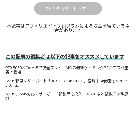
カテゴリートップへ
本記事はアフィリエイトプログラムによる収益を得ている場
合があります
この記事の編集者は以下の記事をオススメしています
RTX 5060×Core i5で快適プレイ MSIの最新ゲーミングPCがコスパ重
視で登場
ASUS新型マザーボード「X870E DARK HERO」登場｜AI最適化×PCIe
5.0対応
ASUS、AM5対応マザーボード新製品を投入 X870Eなど複数モデル展
開