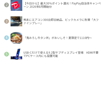
【今日から】最大30％ポイント還元！PayPay自治体キャンペ
ーン 2026年8月開始分
熊本にエアコン300台即日納品、ビックカメラに称賛「大フ
ァインプレー」
「鬼おろし牛タン丼」がおいしそ！夏限定で1110円～
USB-Cだけで使える9.2型サブディスプレイ登場 HDMI不要
でPCケース内にも設置可能