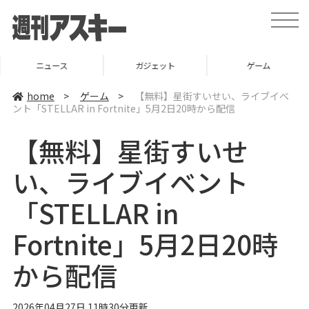
t
o
g
g
l
ニュース
ガジェット
ゲーム
e
n
a
home
>
ゲーム
>
【無料】星街すいせい、ライブイベ
v
ント「STELLAR in Fortnite」5月2日20時から配信
i
g
a
【無料】星街すいせ
t
i
o
い、ライブイベント
n
「STELLAR in
Fortnite」5月2日20時
から配信
2026年04月27日 11時30分更新