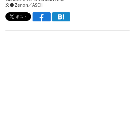
文● Zenon／ASCII