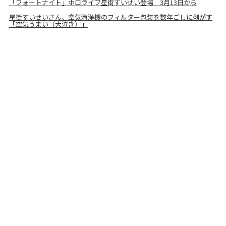
「フォートナイト」ホロライブ星街すいせい登場 3月13日から
星街すいせいさん、空気清浄機のフィルター包装を数年ごしに剥がす
「空気うまい（大泣き）」