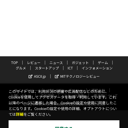
TOP
レビュー
ニュース
ガジェット
ゲーム
グルメ
スタートアップ
ICT
インフォメーション
ASCII.jp
MITテクノロジーレビュー
サイトポリシー
プライバシーポリシー
運営会社
このサイトでは、利用状況の把握や広告配信などのために、
お問い合わせ
広告掲載
スタッフ募集
電子版について
Cookieを使用してアクセスデータを取得・利用しています。これ
以降のページに遷移した場合、Cookieの設定や使用に同意したこ
©KADOKAWA ASCII Research Laboratories, Inc. 2026
とになります。Cookieの設定や使用の詳細、オプトアウトについ
ては
詳細
をご覧ください。