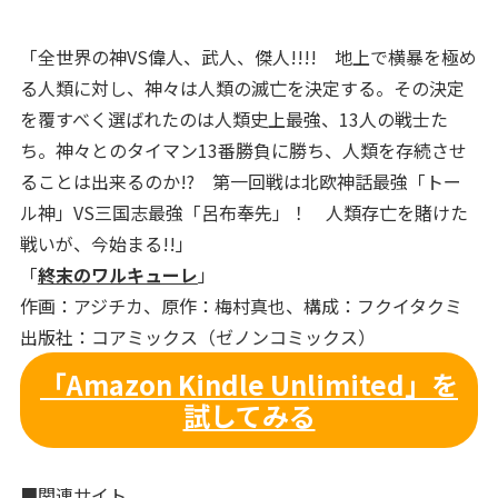
「全世界の神VS偉人、武人、傑人!!!! 地上で横暴を極め
る人類に対し、神々は人類の滅亡を決定する。その決定
を覆すべく選ばれたのは人類史上最強、13人の戦士た
ち。神々とのタイマン13番勝負に勝ち、人類を存続させ
ることは出来るのか!? 第一回戦は北欧神話最強「トー
ル神」VS三国志最強「呂布奉先」！ 人類存亡を賭けた
戦いが、今始まる!!」
「
終末のワルキューレ
」
作画：アジチカ、原作：梅村真也、構成：フクイタクミ
出版社：コアミックス（ゼノンコミックス）
「Amazon Kindle Unlimited」を
試してみる
■関連サイト