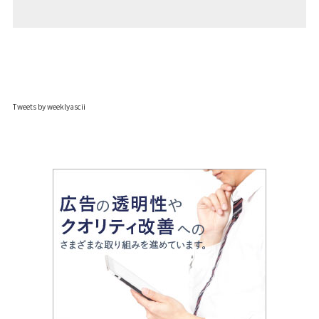
Tweets by weeklyascii