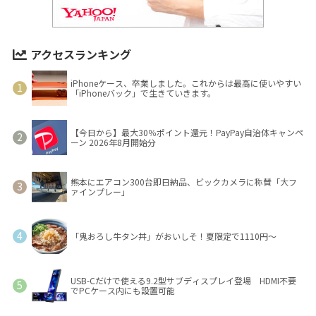
アクセスランキング
iPhoneケース、卒業しました。これからは最高に使いやすい
「iPhoneバック」で生きていきます。
【今日から】最大30％ポイント還元！PayPay自治体キャンペ
ーン 2026年8月開始分
熊本にエアコン300台即日納品、ビックカメラに称賛「大フ
ァインプレー」
「鬼おろし牛タン丼」がおいしそ！夏限定で1110円～
USB-Cだけで使える9.2型サブディスプレイ登場 HDMI不要
でPCケース内にも設置可能