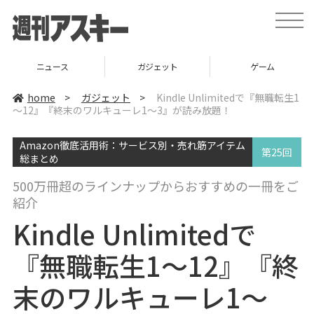
t
o
g
g
l
ニュース
ガジェット
ゲーム
e
n
a
home
>
ガジェット
>
Kindle Unlimitedで『無職転生1
v
～12』『終末のワルキューレ1～3』が読み放題！
i
g
a
Amazon徹底活用術：サービス別・売れ筋アイテム
t
第25回
i
総まとめ
o
n
500万冊超のラインナップからおすすめの一冊をご
紹介
Kindle Unlimitedで
『無職転生1～12』『終
末のワルキューレ1～